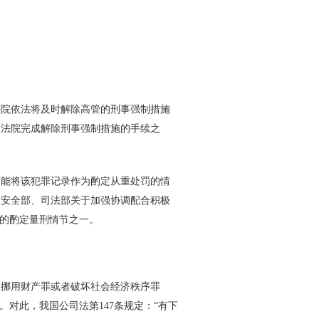
院依法将及时解除高管的刑事强制措施
民法院完成解除刑事强制措施的手续之
能将该犯罪记录作为酌定从重处罚的情
家安全部、司法部关于加强协调配合积极
明的酌定量刑情节之一。
挪用财产罪或者破坏社会经济秩序罪
务。对此，我国公司法第
147
条规定：“有下