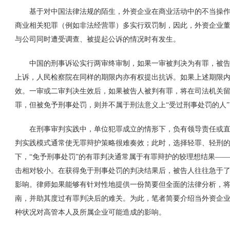
基于对中国法律法规的陌生，外资企业在商业活动中的不当操作
商业相关犯罪（例如非法经营罪）多实行双罚制，因此，外资企业董
与公司同时遭受调查、被提起公诉的情况时有发生。
中国的刑事诉讼实行两审终审制，如果一审被判决为有罪，被告
上诉，人民检察院在同样的期限内亦有权提出抗诉。如果上述期限
效。一审或二审判决生效后，如果被告人被判有罪，将在司法机关
罪，但被免予刑事处罚，则并不属于刑法意义上“受过刑事处罚的人”
在刑事审判实践中，单位犯罪成立的情形下，负有领导责任或直
判实践模式通常使无罪辩护策略很难奏效；此时，选择轻罪、轻刑
下，“免予刑事处罚”的有罪判决通常属于有罪辩护的较理想结果—
击相对较小。在获得免于刑事处罚的判决结果后，被告人往往急于
影响。律师如果能够有针对性地提供一份简要但全面的法律分析，
南，并助其度过有罪判决后的难关。为此，笔者简要介绍当外资企
种状况对高管本人及所属企业可能造成的影响。