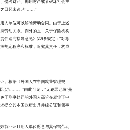
赂、侵占财产、挪用财产或者破坏社会主
效之日起未逾
3
年……”
用人单位可以解除劳动合同。由于上述
保持劳动关系。例外的是，关于保险机构
件责任追究指导意见》第
9
条规定：“对导
，按规定程序和标准，追究其责任，构成
证。根据《外国人在中国就业管理规
记录……。”由此可见，“无犯罪记录”是
被免于刑事处罚的外国人高管在就业证申
要求提交其本国政府出具并经公证和领事
效就业证且用人单位愿意与其保留劳动