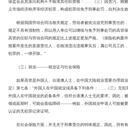
保监会及其派出机构不予核准其任职资格：……（三）因贪污、贿
义市场经济秩序等经济犯罪，构成犯罪但免予刑事处罚，自判决生
根据我国劳动合同法相关规定，劳动者被依法追究刑事责任的，
规定不具有强制性，所以用人单位可以继续与免予刑事处罚的高管
高管的任职与劳动合同的规定比上述规定更加严格。《保险机构案
致案件发生的直接责任人，在核清违法违规事实后，属公司员工的
犯罪的，一律开除。”
（三）就业———就业证与社会保险
如果高管是外国人、台港澳人士，在中国大陆就业需要办理就业
定》第七条：“外国人在中国就业须具备下列条件：……（三）无犯罪
外国人在中国就业的必备条件，但对台港澳人士无此要求。因此，
领或延期时，可能会面临障碍———例如，外国就业申请人可能被
认证的无犯罪记录证明。
在社会保险方面，并无关于刑事责任的特殊规定。因此，持有有