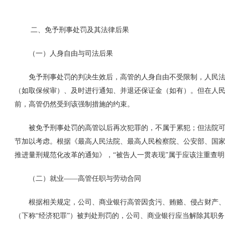
二、免予刑事处罚及其法律后果
（一）人身自由与司法后果
免予刑事处罚的判决生效后，高管的人身自由不受限制，人民法
（如取保候审）、及时进行通知、并退还保证金（如有）。但在人
前，高管仍然受到该强制措施的约束。
被免予刑事处罚的高管以后再次犯罪的，不属于累犯；但法院可
节加以考虑。根据《最高人民法院、最高人民检察院、公安部、国
推进量刑规范化改革的通知》，“被告人一贯表现”属于应该注重查
（二）就业——高管任职与劳动合同
根据相关规定，公司、商业银行高管因贪污、贿赂、侵占财产、
（下称“经济犯罪”）被判处刑罚的，公司、商业银行应当解除其职