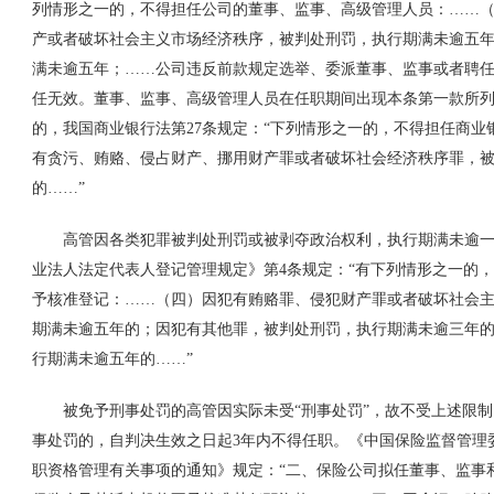
列情形之一的，不得担任公司的董事、监事、高级管理人员：……
产或者破坏社会主义市场经济秩序，被判处刑罚，执行期满未逾五
满未逾五年；……公司违反前款规定选举、委派董事、监事或者聘
任无效。董事、监事、高级管理人员在任职期间出现本条第一款所列
的，我国商业银行法第
27
条规定：“下列情形之一的，不得担任商业
有贪污、贿赂、侵占财产、挪用财产罪或者破坏社会经济秩序罪，
的……”
高管因各类犯罪被判处刑罚或被剥夺政治权利，执行期满未逾一
业法人法定代表人登记管理规定》第
4
条规定：“有下列情形之一的
予核准登记：……（四）因犯有贿赂罪、侵犯财产罪或者破坏社会
期满未逾五年的；因犯有其他罪，被判处刑罚，执行期满未逾三年
行期满未逾五年的……”
被免予刑事处罚的高管因实际未受“刑事处罚”，故不受上述限制
事处罚的，自判决生效之日起
3
年内不得任职。《中国保险监督管理
职资格管理有关事项的通知》规定：“二、保险公司拟任董事、监事