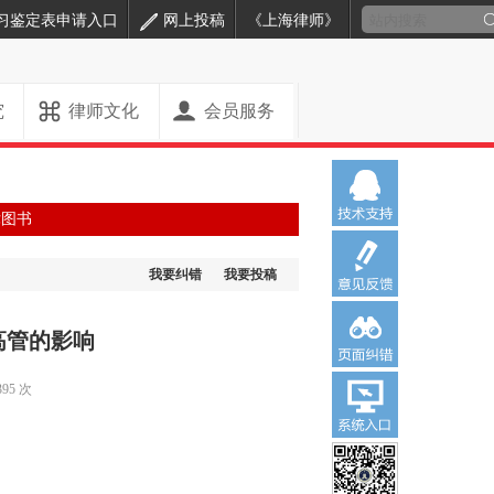
习鉴定表申请入口
网上投稿
《上海律师》
究
律师文化
会员服务
律图书
我要纠错
我要投稿
高管的影响
95 次