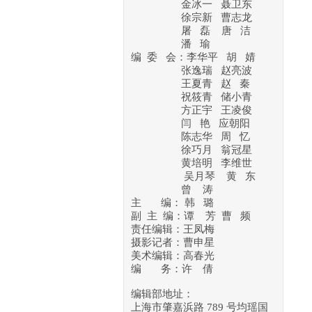
金冰一 聂卫东
徐宗新
曹志龙
屠 磊 唐 洁
潘 瑜
编 委 会：李华平 胡 婧
张逸瑞 赵亮波
王夏青 赵 秦
祝筱青 储小青
方正宇 王凌俊
闫 艳 应朝阳
陈志华 周 忆
徐巧月 翁冠星
黄培明
李维世
吴月琴
黄 东
曾 涛
主 编： 韩 璐
副 主 编：谭 芳 曹 频
责任编辑：王凤梅
摄影记者：曹申星
美术编辑：高春光
编 务：许 倩
编辑部地址：
上海市肇嘉浜路 789 号均瑶国