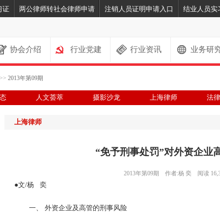
习证
两公律师转社会律师申请
注销人员证明申请入口
结业人员实
协会介绍
行业党建
行业资讯
业务研
>>
2013年第09期
态
人文荟萃
摄影沙龙
上海律师
法
上海律师
“免予刑事处罚”对外资企业
2013年第09期 作者:杨 奕 阅读 16,3
●文
/
杨
奕
一、 外资企业及高管的刑事风险