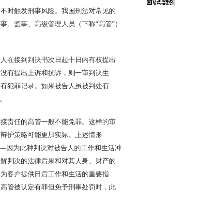
不时触发刑事风险。我国刑法对常见的
事、监事、高级管理人员（下称“高管”）
人在接到判决书次日起十日内有权提出
内没有提出上诉和抗诉，则一审判决生
留有犯罪记录。如果被告人虽被判处有
。
接责任的高管一般不能免罪。这样的审
的辩护策略可能更加实际。上述情形
——因为此种判决对被告人的工作和生活冲
了解判决的法律后果和对其人身、财产的
将为客户提供日后工作和生活的重要指
业高管被认定有罪但免予刑事处罚时，此