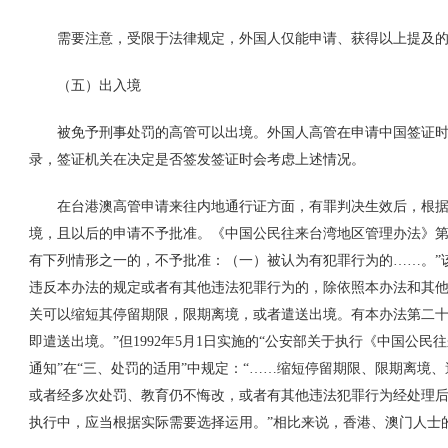
需要注意，受限于法律规定，外国人仅能申请、获得以上提及的
（五）出入境
被免予刑事处罚的高管可以出境。外国人高管在申请中国签证时
录，签证机关在决定是否签发签证时会考虑上述情况。
在台港澳高管申请来往内地通行证方面，有罪判决生效后，根据
境，且以后的申请不予批准。《中国公民往来台湾地区管理办法》第
有下列情形之一的，不予批准：（一）被认为有犯罪行为的……。”
违反本办法的规定或者有其他违法犯罪行为的，除依照本办法和其
关可以缩短其停留期限，限期离境，或者遣送出境。有本办法第二
即遣送出境。”但
1992
年
5
月
1
日实施的“公安部关于执行《中国公民
通知”在“三、处罚的适用”中规定：“……缩短停留期限、限期离境
或者经多次处罚、教育仍不悔改，或者有其他违法犯罪行为经处理
执行中，应当根据实际需要选择运用。”相比来说，香港、澳门人士