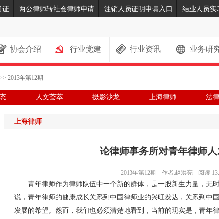
习证
两公律师转社会律师申请
注销人员证明申请入口
结业人员实
协会介绍
行业党建
行业资讯
业务研
>>
2013年第12期
态
人文荟萃
摄影沙龙
上海律师
法
上海律师
论律师事务所对青年律师人
2013年第12期 作者:赵洪亮 阅读 13,0
青年律师作为律师队伍中一个新的群体，是一股新生力量，无时
说，青年律师的健康成长关系到中国律师业的兴旺发达，关系到中
发展的希望。然而，我们也必须清楚地看到，当前的现实是，青年