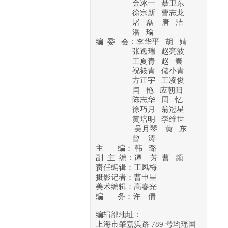
金冰一 聂卫东
徐宗新
曹志龙
屠 磊 唐 洁
潘 瑜
编 委 会：李华平 胡 婧
张逸瑞 赵亮波
王夏青 赵 秦
祝筱青 储小青
方正宇 王凌俊
闫 艳 应朝阳
陈志华 周 忆
徐巧月 翁冠星
黄培明
李维世
吴月琴
黄 东
曾 涛
主 编： 韩 璐
副 主 编：谭 芳 曹 频
责任编辑：王凤梅
摄影记者：曹申星
美术编辑：高春光
编 务：许 倩
编辑部地址：
上海市肇嘉浜路 789 号均瑶国