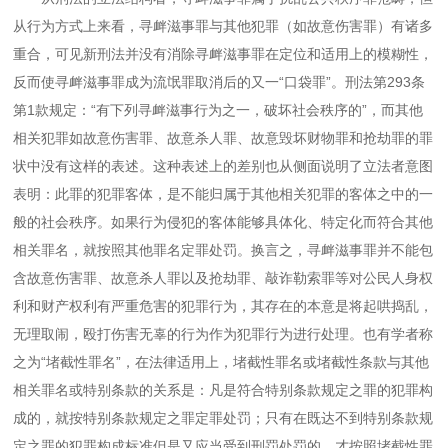
从行为方式上来看，寻衅滋事罪与其他犯罪（如故意伤害罪）有诸多
重合，可见新刑法并没有消除寻衅滋事罪在定位和适用上的模糊性，
反而使寻衅滋事罪成为流氓罪取消后的又一“口袋罪”。刑法第
293
条
第
1
款规定：“有下列寻衅滋事行为之一，破坏社会秩序的”，而其他
相关犯罪如故意伤害罪、故意杀人罪、故意毁坏财物罪和抢劫罪的罪
状中没有这样的表述。这种表述上的差别也从侧面说明了立法者意图
表明：此罪的犯罪客体，是不能归属于其他相关犯罪的客体之中的一
般的社会秩序。如果行为侵犯的客体能够具体化、特定化而符合其他
相关罪名，就按照其他罪名定罪处罚。换言之，寻衅滋事罪并不能包
含故意伤害罪、故意杀人罪以及抢劫罪、敲诈勒索罪等对公民人身权
利和财产权利有严重危害的犯罪行为，其存在的本意是将起哄捣乱，
无理取闹，殴打伤害无辜的行为作为犯罪行为进行处理。也有学者称
之为“堵截性罪名”，在法律适用上，堵截性罪名或堵截性条款与其他
相关罪名或特别条款的关系是：凡是符合特别条款规定之罪的犯罪构
成的，就按特别条款规定之罪定罪处罚；只有在既达不到特别条款规
定之罪的犯罪构成标准但是又应当受到刑罚处罚的，才按照堵截性罪