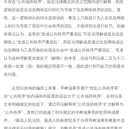
不存在“公共场所秩序”。如在法律概念的语义范围内进行解释，则其
逻辑应该是在信息网络实行的行为导致了信息网络秩序的混乱，显
然，这一逻辑得出的结论是错误的，事实上只能是行为人在信息网络
上的行为导致了现实中社会秩序的混乱，才值得刑法进行处罚。也确
有观点认为，这里的“造成公共秩序严重混乱”不应当理解成是在信息
网络上“造成公共秩序严重混乱”，而应当理解成是通过信息网络或以
信息网络为工具导致的在现实社会中“造成公共秩序严重混乱”。笔者
认为这种理解更加接近于《解释》的本意，但这与刑法第二百九十三
条第一款第（四）项的规定明显不一致，据此进行刑罚处罚也明显存
在问题。
从刑法体例的编排上来看，寻衅滋事罪属于“扰乱公共秩序罪”，
但“公共秩序”的内涵和外延显然远远大于“公共场所秩序”，在刑法条
文有明确规定的前提下，通过司法解释将“公共场所秩序”扩大解释为
“公共秩序”，显然已经超越了刑法规定的寻衅滋事罪的犯罪构成要
件。《最高人民法院、最高人民检察院关于办理寻衅滋事刑事案件适
用法律若干问题的解释》规定，判断是否“造成公共场所秩序严重混