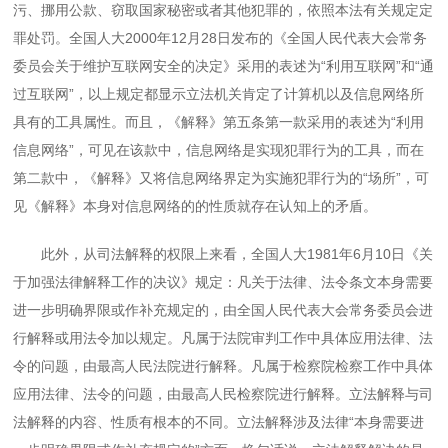
污、挪用公款、窃取国家秘密或者其他犯罪的，依照本法有关规定定
罪处罚。全国人大
2000
年
12
月
28
日发布的《全国人民代表大会常务
委员会关于维护互联网安全的决定》采用的表述为“利用互联网”和“通
过互联网”，以上规定都显示立法机关肯定了计算机以及信息网络所
具有的工具属性。而且，《解释》第五条第一款采用的表述为“利用
信息网络”，可见在该款中，信息网络是实现犯罪行为的工具，而在
第二款中，《解释》又将信息网络界定为实施犯罪行为的“场所”，可
见《解释》本身对信息网络的的性质就存在认知上的矛盾。
此外，从司法解释的权限上来看，全国人大
1981
年
6
月
10
日《关
于加强法律解释工作的决议》规定：凡关于法律、法令条文本身需要
进一步明确界限或作补充规定的，由全国人民代表大会常务委员会进
行解释或用法令加以规定。凡属于法院审判工作中具体应用法律、法
令的问题，由最高人民法院进行解释。凡属于检察院检察工作中具体
应用法律、法令的问题，由最高人民检察院进行解释。立法解释与司
法解释的内容、性质有根本的不同。立法解释涉及法律“本身需要进