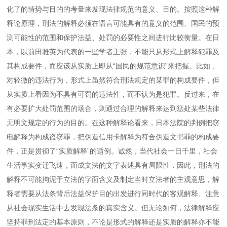
化了的情势与目的的考量来发现法律规范的意义、目的。按照这种解
释论原理，刑法的解释必须在语言可能具有的意义的范围、国民的预
测可能性的范围和保护法益、处罚的必要性之间进行比较衡量。在日
本，以前田雅英为代表的一些学者主张，不能只从形式上解释犯罪及
其构成要件，而应该从实质上即从“国民的规范意识”来把握。比如，
对轻微的违法行为，形式上虽然符合刑法规定的某罪的构成要件，但
从实质上看因为不具有可罚的违法性，而不认为是犯罪。反过来，在
有必要扩大处罚范围的场合，则通过合理的解释来达到惩处某些法律
无明文规定的行为的目的。在这种解释论看来，日本法院的判例把窃
电解释为构成盗窃罪，把伪造信用卡解释为符合伪造文书罪的构成要
件，正是贯彻了“实质解释”的适例。诚然，当代社会一日千里，社会
生活事实变迁飞速，而成文法的文字表述具有局限性，因此，刑法的
解释不可能拘泥于立法的字面含义及制定当时立法者的主观意思，解
释者需要从法条背后法益保护目的出发进行同时代的客观解释、注意
从社会现实生活中去发现法条的真实含义。但无论如何，法律解释应
坚持罪刑法定的基本原则，不论是形式的解释还是实质的解释亦不能