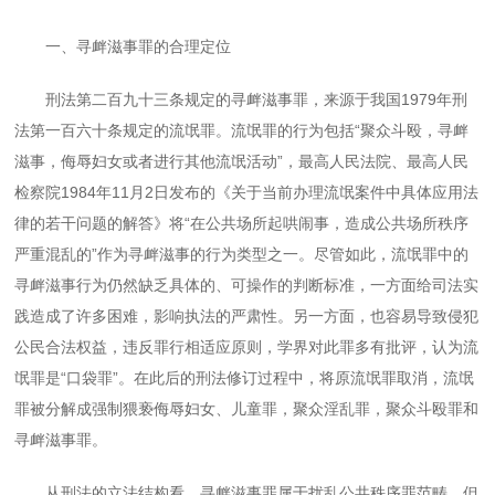
一、寻衅滋事罪的合理定位
刑法第二百九十三条规定的寻衅滋事罪，来源于我国
1979
年刑
法第一百六十条规定的流氓罪。流氓罪的行为包括“聚众斗殴，寻衅
滋事，侮辱妇女或者进行其他流氓活动”，最高人民法院、最高人民
检察院
1984
年
11
月
2
日发布的《关于当前办理流氓案件中具体应用法
律的若干问题的解答》将“在公共场所起哄闹事，造成公共场所秩序
严重混乱的”作为寻衅滋事的行为类型之一。尽管如此，流氓罪中的
寻衅滋事行为仍然缺乏具体的、可操作的判断标准，一方面给司法实
践造成了许多困难，影响执法的严肃性。另一方面，也容易导致侵犯
公民合法权益，违反罪行相适应原则，学界对此罪多有批评，认为流
氓罪是“口袋罪”。在此后的刑法修订过程中，将原流氓罪取消，流氓
罪被分解成强制猥亵侮辱妇女、儿童罪，聚众淫乱罪，聚众斗殴罪和
寻衅滋事罪。
从刑法的立法结构看，寻衅滋事罪属于扰乱公共秩序罪范畴，但