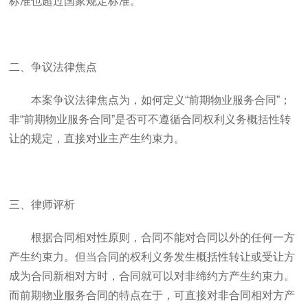
标准也超过国家规定标准。
二、争议法律焦点
本案争议法律焦点为，如何定义“前期物业服务合同”；
非“前期物业服务合同”是否可不遵循合同权利义务概括性转
让的规定，直接对业主产生约束力。
三、律师评析
根据合同相对性原则，合同不能对合同以外的任何一方
产生约束力。但当合同的权利义务发生概括性转让或受让方
成为合同新相对方时，合同就可以对非缔约方产生约束力。
而前期物业服务合同的特点在于，可直接对非合同相对方产