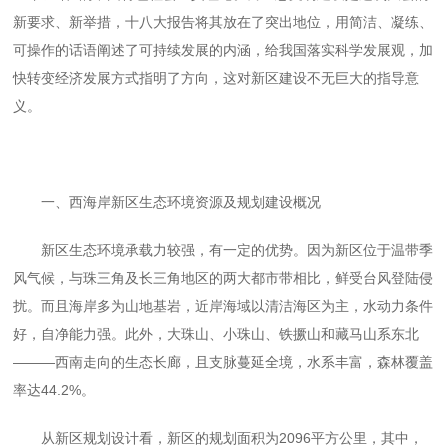
新要求、新举措，十八大报告将其放在了突出地位，用简洁、凝练、
可操作的话语阐述了可持续发展的内涵，给我国落实科学发展观，加
快转变经济发展方式指明了方向，这对新区建设不无巨大的指导意
义。
一、西海岸新区生态环境资源及规划建设概况
新区生态环境承载力较强，有一定的优势。因为新区位于温带季
风气候，与珠三角及长三角地区的两大都市带相比，鲜受台风登陆侵
扰。而且海岸多为山地基岩，近岸海域以清洁海区为主，水动力条件
好，自净能力强。此外，大珠山、小珠山、铁撅山和藏马山系东北
———西南走向的生态长廊，且支脉蔓延全境，水系丰富，森林覆盖
率达
44.2%
。
从新区规划设计看，新区的规划面积为
2096
平方公里，其中，