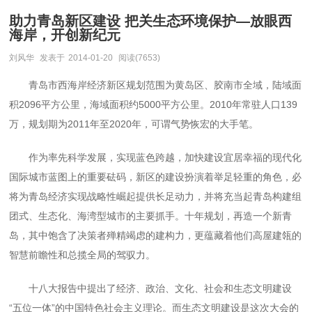
助力青岛新区建设 把关生态环境保护—放眼西
海岸，开创新纪元
刘风华
发表于
2014-01-20
阅读(7653)
青岛市西海岸经济新区规划范围为黄岛区、胶南市全域，陆域面
积
2096
平方公里，海域面积约
5000
平方公里。
2010
年常驻人口
139
万，规划期为
2011
年至
2020
年，可谓气势恢宏的大手笔。
作为率先科学发展，实现蓝色跨越，加快建设宜居幸福的现代化
国际城市蓝图上的重要砝码，新区的建设扮演着举足轻重的角色，必
将为青岛经济实现战略性崛起提供长足动力，并将充当起青岛构建组
团式、生态化、海湾型城市的主要抓手。十年规划，再造一个新青
岛，其中饱含了决策者殚精竭虑的建构力，更蕴藏着他们高屋建瓴的
智慧前瞻性和总揽全局的驾驭力。
十八大报告中提出了经济、政治、文化、社会和生态文明建设
“五位一体”的中国特色社会主义理论。而生态文明建设是这次大会的