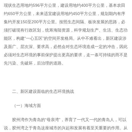
现状生态用地约
596
平方公里，建设用地约
400
平方公里，基本农田
约
650
平方公里，未来适宜建设用地约
450
平方公里，规划期内有序
集约开发
150
至
200
平方公里。按照生态间隔、板块发展的思路，必
须打破现有行政区划，统筹海陆资源，科学规划生产、生活、生态功
能区，构建“一心五区”的空间开发格局。从中不难看出，新区建设涉
及面广、层次深、要求高，必然会对生态环境造成一定的冲击，因此
必须对生态环境的事前保护提出更高的要求，走一条可持续的而不是
先污染、先破坏，后治理的道路。
二、新区建设面临的生态环境挑战
（一）海域方面
胶州湾作为青岛的“母亲湾”，养育了一代又一代的青岛人，可以
说，胶州湾之于青岛这座城市的兴起和发展有着至关重要的作用。从