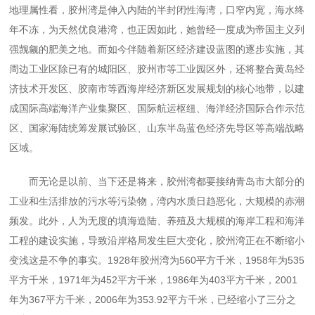
地理属性看，胶州湾是伸入内陆的半封闭性海湾，口窄内宽，海水终
年不冻，为天然优良港湾，也正因如此，她曾经一度成为帝国主义列
强觊觎的肥美之地。而如今伴随着新区经济建设蓝图的逐步实施，其
周边工业区除已有的城阳区、胶州市等工业园区外，还将整合黄岛经
济技术开发区、胶南市等西海岸经济新区发展规划的核心地带，以建
成国际高端海洋产业集聚区、国际航运枢纽、海洋经济国际合作示范
区、国家海陆统筹发展试验区、山东半岛蓝色经济先导区等高端战略
区域。
而无论是以前、当下还是将来，胶州湾都要接纳青岛市大部分的
工业和生活排放的污水等污染物，湾内水质日趋恶化，大规模的赤潮
频发。此外，人为无度的填海造陆、养殖及大规模的海岸工程和海洋
工程的建设实施，导致沿岸格局发生巨大变化，胶州湾正在不断缩小
变浅这是不争的事实。
1928
年胶州湾为
560
平方千米，
1958
年为
535
平方千米，
1971
年为
452
平方千米，
1986
年为
403
平方千米，
2001
年为
367
平方千米，
2006
年为
353.92
平方千米，已经缩小了三分之