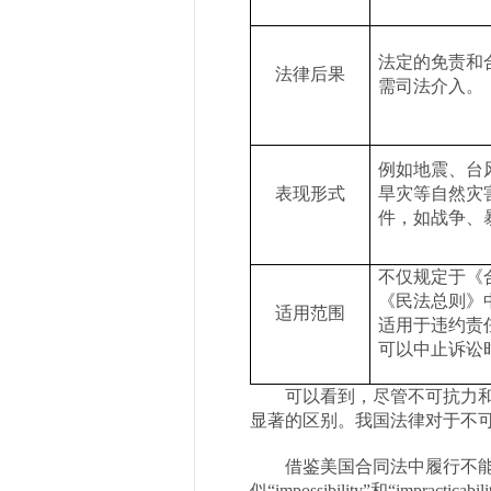
法定的免责和
法律后果
需司法介入。
例如地震、台
表现形式
旱灾等自然灾
件，如战争、
不仅规定于《
《民法总则》
适用范围
适用于违约责
可以中止诉讼
可以看到，尽管不可抗力
显著的区别。我国法律对于不
借鉴美国合同法中履行不
似“
impossibility
”和“
impracticabili