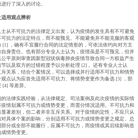
题进行了深入的讨论。
之适用观点辨析
人士从不可抗力的法律定义出发，认为疫情的发生具有不可避免
不可抗力的法定特点，而不能预见、不能避免并不能克服的客观
力
[1]
，确有不宜履行合同的法定情形的，可依法依约向对方主
除自身责任。也有部分专业人士认为，疫情虽是不可预见，但并
以公平原则审查因新型冠状病毒肺炎疫情导致合同一方权益产生
情节以及双方的过错程度予以分析处理
[2]
。还有专业人士认
互斥关系，结合个案情况，可以选择或并行适用不可抗力和情势
分观点认为应首先适用不可抗力、将情势变更作为备选
[3]
，部
更
[4]
等差异。
们的法律实践经验，从法律规定、司法案例及此次疫情的实际情
将疫情划属不可抗力或情势变更，而需分情况适用。不可抗力和
着显著差别，但二者并非互斥关系。对于疫情的定性，不应只从
情对具体个案的影响，分别适用不可抗力或情势变更之规定。总
同部分或全部不能履行，应属不可抗力，而疫情或其后续影响造
构成情势变更。