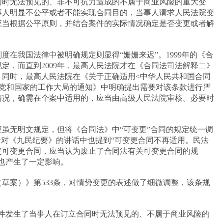
同时无法预见的、非不可抗力造成的不属于商业风险的重大变
事人明显不公平或者不能实现合同目的，当事人请求人民法院变
应当根据公平原则，并结合案件的实际情况确定是否变更或者解
度在我国法律中被明确规定则显得“姗姗来迟”。
1999
年的《合
规定，而直到
2009
年，最高人民法院才在《合同法司法解释二》
。同时，最高人民法院在《关于正确适用
<
中华人民共和国合同
党和国家的工作大局的通知》中明确提出需要对该条款进行严
情况，确需在个案中适用的，应当由高级人民法院审核。必要时
虽无明文规定，但将《合同法》中“可变更”合同的规定统一调
针对《九民纪要》的讲话中也提到“可变更合同不再适用。民法
定可变更合同，应当认为废止了合同法有关可变更合同的规
也产生了一定影响。
（草案）》第
533
条，对情势变更的表述做了细微调整，该条规
条件发生了当事人在订立合同时无法预见的、不属于商业风险的