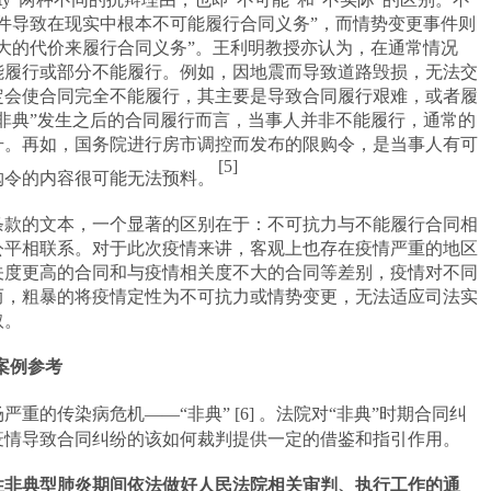
件导致在现实中根本不可能履行合同义务”，而情势变更事件则
大的代价来履行合同义务”。王利明教授亦认为，在通常情况
能履行或部分不能履行。例如，因地震而导致道路毁损，无法交
定会使合同完全不能履行，其主要是导致合同履行艰难，或者履
非典”发生之后的合同履行而言，当事人并非不能履行，通常的
升。再如，国务院进行房市调控而发布的限购令，是当事人有可
[5]
购令的内容很可能无法预料。
条款的文本，一个显著的区别在于：不可抗力与不能履行合同相
公平相联系。对于此次疫情来讲，客观上也存在疫情严重的地区
关度更高的合同和与疫情相关度不大的合同等差别，疫情对不同
而，粗暴的将疫情定性为不可抗力或情势变更，无法适应司法实
取。
案例参考
严重的传染病危机——“非典”
[6]
。法院对“非典”时期合同纠
疫情导致合同纠纷的该如何裁判提供一定的借鉴和指引作用。
性非典型肺炎期间依法做好人民法院相关审判、执行工作的通