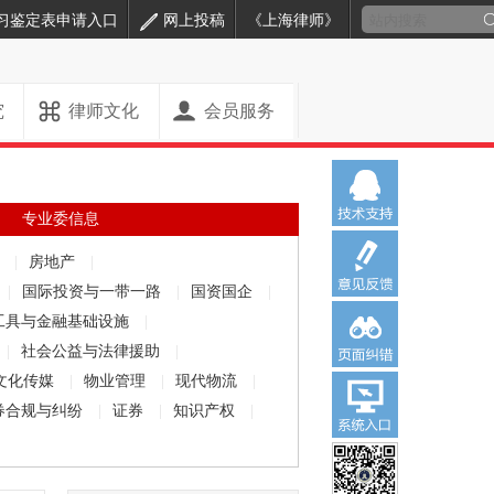
习鉴定表申请入口
网上投稿
《上海律师》
究
律师文化
会员服务
专业委信息
解
|
房地产
|
|
国际投资与一带一路
|
国资国企
|
工具与金融基础设施
|
|
社会公益与法律援助
|
文化传媒
|
物业管理
|
现代物流
|
券合规与纠纷
|
证券
|
知识产权
|