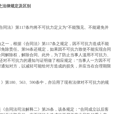
之法律规定及区别
合同法》第
117
条均将不可抗力定义为“不能预见、不能避免并
由之一，根据《合同法》第
117
条之规定，因不可抗力造成不能
部免除责任。第
94
条还规定，如果因不可抗力致使不能实现合同
合同解除权，解除合同。此外，为了防止当事人滥用不可抗力、
还对不可抗力的通知与证明做了相应规定：“当事人一方因不可
时通知对方，以减轻可能给对方造成的损失，并应当在合理期限
）》第
180
、
563
、
590
条中，亦沿用了现有法律对不可抗力的规
是《合同法司法解释二》第
26
条，该条规定：“合同成立以后客