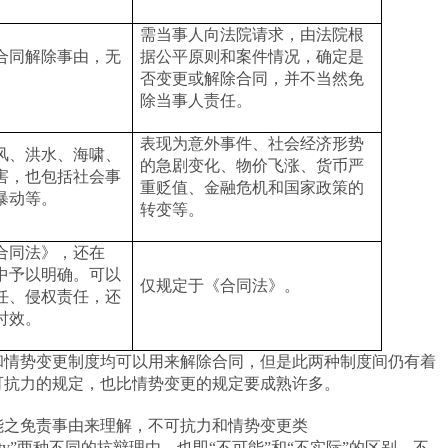
需当事人向法院请求，由法院根
合同解除事由，无
据公平原则和案件情况，确定是
否变更或解除合同，并不当然免
除当事人责任。
表现为意外事件、社会经济形势
风、洪水、海啸、
的急剧变化、物价飞涨、货币严
害，也包括社会事
重贬值、金融危机和国家政策的
暴动等。
转变等。
合同法》，还在
中予以明确。可以
仅规定于《合同法》。
任、侵权责任，还
时效。
和情势变更制度均可以用来解除合同，但是此两种制度间仍有着
可抗力的规定，也比情势变更的规定要成熟许多。
能之免责事由来理解，不可抗力和情势变更类
ty
”两种不同的抗辩理由，也即“不可能”和“不实际”的区别。不