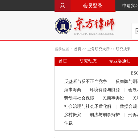
会员登录
申请实
当前位置：
首页
>>
业务研究大厅
>>
研究成果
首页
研究动态
专业委通知
要闻·立法动态
律师文库
ES
反垄断与反不正当竞争
|
反舞弊与刑
海事海商
|
环境资源与能源
|
会展
劳动与社会保障
|
民商事诉讼
|
民
社会治理与社会矛盾化解
|
数据合规
乡村振兴
|
刑法与刑事辩护
|
刑诉
仲裁