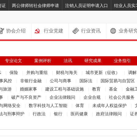
习证
两公律师转社会律师申请
注销人员证明申请入口
结业人员实
协会介绍
行业党建
行业资讯
业务研
专业论文
案例评析
法讯
研究成果
业务指引
G
|
保险
|
并购与重组
|
财税与海关
|
城市更新（征收）
|
调
事风控
|
非银行金融
|
公司与商事
|
国际法
|
国际贸易与自贸区
与旅游
|
婚姻家事
|
建设工程与基础设施
|
教育
|
基金
|
金融
事
|
破产与不良资产
|
企业法律顾问
|
企业合规
|
社会公共服务
与网络安全
|
数字科技与人工智能
|
体育
|
未成年人权益保护
|
法与刑事辩护
|
行政法
|
银行
|
医药健康
|
政府法律顾问
|
证