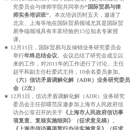
究委员会与律师学院共同举办
“国际贸易与律
师实务培训班”
。本次培训历时五天，邀请了
北京、上海等地在国际贸易领域尤其是国际贸
易争端领域具有丰富经验的
15
位知名专家授
课。
★
12
月
11
日，国际贸易与反倾销业务研究委员会
举行
年终总结会议
。会议总结了研究会成立以
来的工作，对
2011
年的工作进行了讨论。
主任
赵平和副主任杜爱武主持，
10
余名委员参加。
（六）信访矛盾调解化解（
ADR
）业务研究委
会（
2
次）
★
12
月
1
日，信访矛盾调解化解（
ADR
）业务研究
委员会主任邵曙范应邀参加上海市人民政府信
访办公室召开的关于
《上海市人民政府信访事
项复查、复核实施细则》（征求意见稿）、
《上海市信访事项暂行办法实施意见》（征求