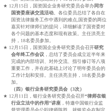
★
12
月
15
日，国资国企业务研究委员会举办
同市
国资委座谈交流活动
。各位委员总结了各自在
国资法律服务工作中遇到的难点
,
国资委的两位
嘉宾针对律师们的提问，详细解读了国资委对
各个问题的基本态度和现有政策。
主任洪亮主
持，
18
名委员参加。
★
12
月
15
日，国资国企业务研究委员会召开
研究
会年终工作会议
，总结了委员会成立近半年来
完成的内部培训、对外交流、指引修订等八项
重要工作，并在此基础上讨论了明年委员会的
工作计划和安排。
主任洪亮主持，
18
名委员参
加。
（四）银行业务研究委员会（
3
次）
★
12
月
11
日，银行业务研究委员会召开
“律师在银
行业立法中的作用”讲座
，特邀中国银行业监
督管理委员会公职律师陈胜，就银监会在制定