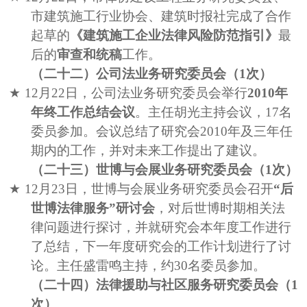
市建筑施工行业协会、建筑时报社完成了合作
起草的
《建筑施工企业法律风险防范指引》
最
后的
审查和统稿
工作。
（二十二）公司法业务研究委员会（
1
次）
★
12
月
22
日，公司法业务研究委员会举行
2010
年
年终工作总结会议
。主任胡光主持会议，
17
名
委员参加。会议总结了研究会
2010
年及三年任
期内的工作，并对未来工作提出了建议。
（二十三）世博与会展业务研究委员会（
1
次）
★
12
月
23
日，世博与会展业务研究委员会召开
“后
世博法律服务”研讨会
，对后世博时期相关法
律问题进行探讨，并
就研究会本年度工作进行
了总结，下一年
度研究会的工作计划进行了讨
论。主任盛雷鸣主持，约
30
名委员参加。
（二十四）法律援助与社区服务研究委员会（
1
次）