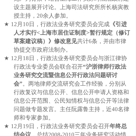
设主题展开讨论。上海司法研究所所长杨寅教
授主持，
20
余人参加。
★
12
月
10
日，行政法业务研究委员会完成
《引进
人才实行
<
上海市居住证制度
>
暂行规定（修订
草案建议稿）》修改意见
共计
6
条，并由市律
协提交市政府法制办。
★
12
月
18
日，行政法业务研究委员会与浙江律协
行政法专业委员会联合召开
“沪浙律师行政法
业务研究交流暨信息公开行政法问题研讨
会”
。两地律师交流研究会工作经验，分别从
行政复议与信息公开、信息公开申请人资格和
信息公开范围、公民知情权与信息公开等法律
问题做专题发言。主任
阮露鲁主持，近
40
名律
师和专家参加。
★
12
月
19
日，行政法业务研究委员会召开
年终总
结会议
，总结
2008-2010
三年业务研究活动情