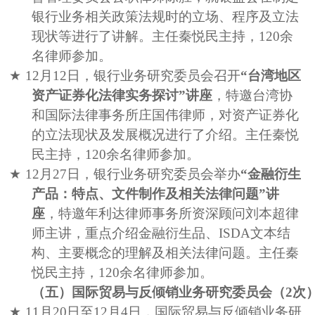
银行业务相关政策法规时的立场、程序及立法
现状等进行了讲解。主任秦悦民主持，
120
余
名律师参加。
★
12
月
12
日，银行业务研究委员会召开
“台湾地区
资产证券化法律实务探讨”讲座
，特邀台湾协
和国际法律事务所庄国伟律师，对资产证券化
的立法现状及发展概况进行了介绍。主任秦悦
民主持，
120
余名律师参加。
★
12
月
27
日，银行业务研究委员会举办
“金融衍生
产品：特点、文件制作及相关法律问题”讲
座
，特邀年利达律师事务所资深顾问刘本超律
师主讲，重点介绍金融衍生品、
ISDA
文本结
构、主要概念的理解及相关法律问题。主任秦
悦民主持，
120
余名律师参加。
（五）国际贸易与反倾销业务研究委员会（
2
次
★
11
月
20
日至
12
月
4
日，国际贸易与反倾销业务研