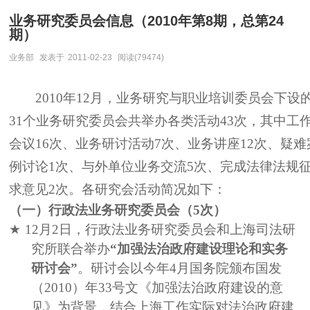
业务研究委员会信息（2010年第8期，总第24
期）
业务部
发表于
2011-02-23
阅读(79474)
2010
年
12
月，业务研究与职业培训委员会下设
31
个业务研究委员会共举办各类活动
43
次，其中工
会议
16
次、业务研讨活动
7
次、业务讲座
12
次、疑难
例讨论
1
次、与外单位业务交流
5
次、完成法律法规
求意见
2
次。各研究会活动简况如下：
（一）行政法业务研究委员会（
5
次）
★
12
月
2
日，行政法业务研究委员会和上海司法研
究所联合举办
“加强法治政府建设理论和实务
研讨会”
。研讨会以今年
4
月国务院颁布国发
（
2010
）年
33
号文《加强法治政府建设的意
见》为背景，结合上海工作实际对法治政府建