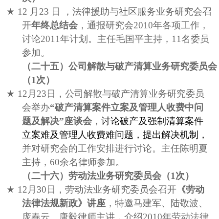
★
12
月
23
日
，法律援助与社区服务业务研究会召
开
年终总结会
，通报研究会
2010
年各项工作，
讨论
2011
年计划。主任毛国平主持，
11
名委员
参加。
（二十五）公司解散与破产清算业务研究委员会
（
1
次）
★
12
月
23
日，
公司解散与破产清算业务研究委员
会举办
“
破产清算案件立案及管理人收费中问
题及解决
”
座谈会
，
讨论破产及强制清算案件
立案难及管理人收费难问题，提出解决机制，
并对研究会的工作安排进
行讨论。主任陈明夏
主持，
60
余名律师参加。
（二十六）劳动法业务研究委员会（
1
次）
★
12
月
30
日，劳动法业务研究委员会召开
《劳动
法律法规新政》讲座
，特邀马建军、陆敬波、
庞春云、唐毅律师主讲，介绍
2010
年劳动法律