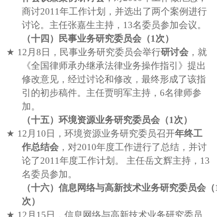
商讨
2011
年工作计划，并选出了两个案例进行
讨论。主任张嘉生主持，
13
名委员参加会议。
（十四）民事业务研究委员会（
1
次）
★
12
月
8
日，民事业务研究委员会举行
研讨会
，就
《全国律师承办继承法律业务操作指引》提出
修改意见，经过讨论和修改，最终形成了该指
引的初步稿件。主任贾明军主持，
6
名律师参
加。
（十五）环境资源业务研究委员会（
1
次）
★
12
月
10
日，环境资源业务研究委员召开
年终工
作总结会
，对
2010
年度工作进行了总结，并讨
论了
2011
年度工作计划。
主任岳文辉主持，
13
名委员参加。
（十六）信息网络与高新技术业务研究委员会（
次）
★
12
月
15
日，信息网络与高新技术业务研究委员