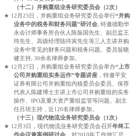
（十二）并购重组业务研究委员会（
2
次）
★
12
月
23
日，并购重组业务研究委员会举行
“并购
业务中的税务和财务问题”研讨会
,
特邀德勤华
永会计师事务所合伙人陈振国先生、副总监王
玮先生、高级经理陆
祎
寅先生等三人主讲并购
业务中常见的财务问题和税务问题。委员
翁晓
健主持
, 30
余名律师参加。
★
12
月
27
日，并购重组业务研究委员会举办
“上市
公司并购重组实务运作”专题讲座
，特邀平安
证券有限公司并购重组内核委员会委员、保荐
代表人陈建博士主讲上市公司并购重组的实务
操作、
IPO
及重大资产重组监管等问题。副主
任吕琰主持，近
120
名律师参加。
（十三）现代物流业务研究委员会（
1
次）
★
12
月
3
日，现代物流业务研究委员会召开
年终工
作会议兼案例研讨会
，对
2010
年工作做汇总，