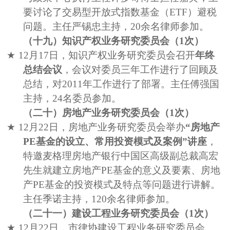
要讨论了交易型开放式指数基金（
ETF
）避税
问题。主任
严锡忠主持，
20
余名律师参加。
（十九）知识产权业务研究委员会（
1
次）
★
12
月
17
日，知识产权业务研究委员会召开
年终
总结会议
，会议对委员三年工作进行了回顾及
总结，对
2011
年工作进行了部署。主任傅强国
主持，
24
名委员参加。
（二十）房地产业务研究委员会（
1
次）
★
12
月
22
日，房地产业务研究委员会举办
“房地产
PE
基金的设立、常用投资模式及案例”讲座
，
特邀麦格理房地产银行中国区高级副总裁高宏
先生就建立房地产
PE
基金的意义及要素、房地
产
PE
基金的投资模式及特点等问题进行讲解。
主任季诺主持，
120
余名律师参加。
（二十一）建设工程业务研究委员会（
1
次）
★
12
月
22
日，市律协建设工程业务研究委员会、