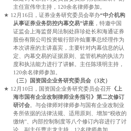
主任宣伟华主持，
120
余名律师参加。
★
12
月
16
日，证券业务研究委员会举办
“中介机构
从事证券业务防控内幕交易”讲座
，特邀中国
证监会上海监督局法制处薛珍处长和海通证券
股份有限公司投资银行部许灿董事总经理作为
本次讲座的主讲嘉宾，主要针对内幕信息的认
定、内幕交易的证据原则、监管机构的执法力
度和执法能力进行了讲解。主任陈瑛明主持，
120
余名律师参加。
（三）国资国企业务研究委员会（
3
次）
★
12
月
10
日，国资国企业务研究委员会召开
《上
海市国有企业改制律师业务指引》第二次修订
研讨会
。与会律师对律师参与国有企业改制业
务所依据的法律法规、适用原则、增加“税收的
缴纳”、内部控制制度等八个修订内容进行了讨
论。副主任曹志龙主持，
12
名律师参加。