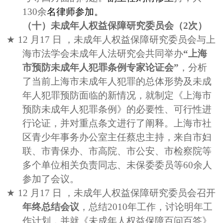
130
余
名律师参加。
（十）未成年人权益保障研究委员会（
2
次）
★
12
月
17
日
，未成年人权益保障研究委员会与上
海市法学会未成年人法研究会共同举办
“上海
市预防未成年人犯罪条例专家论证会”
，分析
了当前上海市未成年人犯罪的总体形势及未成
年人犯罪预防面临的新情况，就制定《上海市
预防未成年人犯罪条例》的必要性、可行性进
行论证，并对重点条文进行了阐释。上海市社
区青少年事务办公室主任蔡忠主持，来自市妇
联、市青保办、市高院、市公安、市检察院等
多个单位相关负责同志、未保委委员等
60
余人
参加了会议。
★
12
月
17
日
，未成年人权益保障研究委员会召开
年终总结会议
，总结
2010
年工作，讨论明年工
作计划，并就《未成年人权益保障百问百答》