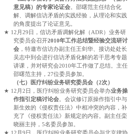
意见稿）的专家论证会
。邵曙范主任结合化
解、调解信访矛盾的实践经验，从理论和实践
的角度提出了论证意见。
★
12
月
29
日，信访矛盾调解化解（
ADR
）业务研
究委员会召开
2010
年工作总结暨经验交流研讨
会
，特邀市信访办副主任王剑华、接访处处长
吴志中到会进行信访矛盾化解的若干思考专题
讲课，并对研究会
2010
年工作做了总结。主任
邵曙范主持，
27
位委员参加。
（七）医疗纠纷业务研究委员会（
2
次）
★
12
月
2
日，医疗纠纷业务研究委员会举办
业务操
作指引定稿讨论会
。会议修订原操作指引中与
新生效的《侵权责任法》中相冲突
的内容，补
充了《侵权责任法》新规定的内容。
副主任栾
晓丽主持，
5
名委员参加。
★
12
月
9
日，医疗纠纷业务研究委员会与北京律协