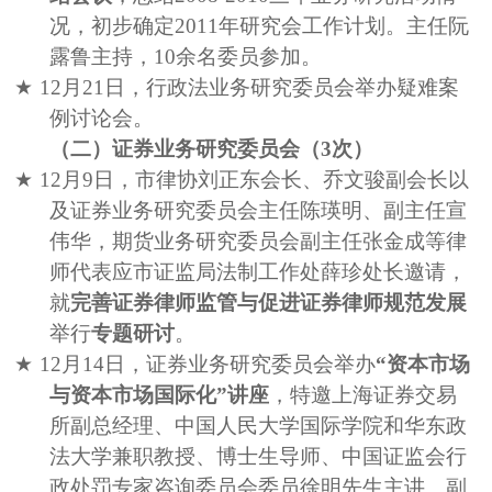
况，初步确定
2011
年研究会工作计划。主任阮
露鲁主持，
10
余名委员参加。
★
12
月
21
日，行政法业务研究委员会举办疑难案
例讨论会。
（二）证券业务研究委员会（
3
次）
★
12
月
9
日，市律协刘正东会长、乔文骏副会长以
及证券业务研究委员会主任陈瑛明、副主任宣
伟华，期货业务研究委员会副主任张金成等律
师代表应市证监局法制工作处薛珍处长邀请，
就
完善证券律师监管与促进证券律师规范发展
举行
专题研讨
。
★
12
月
14
日，证券业务研究委员会举办
“资本市场
与资本市场国际化”讲座
，特邀上海证券交易
所副总经理、中国人民大学国际学院和华东政
法大学兼职教授、博士生导师、中国证监会行
政处罚专家咨询委员会委员徐明先生主讲。副