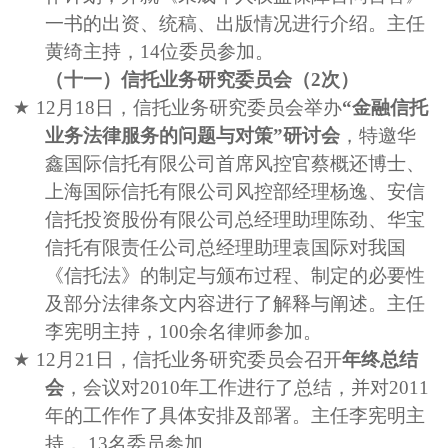
一书的出资、统稿、出版情况进行介绍。主任
黄绮主持，
14
位委员参加。
（十一）信托业务研究委员会（
2
次）
★
12
月
18
日，信托业务研究委员会举办
“金融信托
业务法律服务的问题与对策”研讨会
，特邀华
鑫国际信托有限公司首席风控官蔡概还博士、
上海国际信托有限公司风控部经理杨逸、安信
信托投资股份有限公司总经理助理陈劲、华宝
信托有限责任公司总经理助理袁国际对我国
《信托法》的制定与颁布过程、制定的必要性
及部分法律条文内容进行了解释与阐述。主任
李宪明主持，
100
余名律师参加。
★
12
月
21
日，信托业务研究委员会召开
年终总结
会
，会议对
2010
年工作进行了总结，并对
2011
年的工作作了具体安排及部署。主任李宪明主
持，
13
名委员参加。