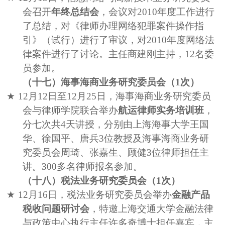
会召开
年终总结会
，会议对
2010
年度工作进行
了总结，对《律师办理网络犯罪案件操作指
引》（试行）进行了审议，对
2010
年度网络法
律案件进行了讨论。主任商建刚主持，
12
名委
员参加。
（十七）海事海商业务研究委员会（
1
次）
★
12
月
12
日至
12
月
25
日，海事海商业务研究委员
会与律师学院联合举办
航运律师实务培训班
，
分七次共
4
天讲授，分别由上海海事大学王国
华、徐国平、唐兵
3
位教授及海事海商业务研
究委员会周琦、张嘉生、顾健
3
位律师担任主
讲。
300
多名律师报名参加。
（十八）税法业务研究委员会（
1
次）
★
12
月
16
日，税法业务研究委员会举办
金融产品
税收问题研讨会
，特邀上海交通大学金融法律
与政策中心执行主任许多奇博士担任嘉宾，主