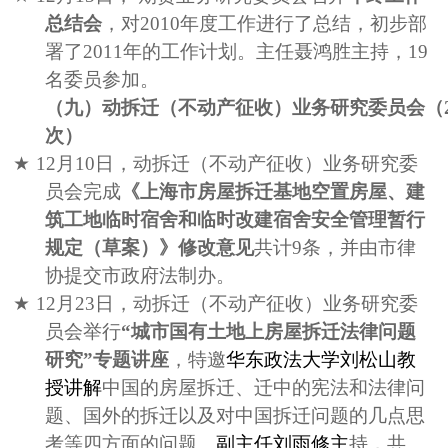
总结会
，对
2010
年度工作进行了总结，初步部
署了
2011
年的工作计划。主任聂鸿胜主持，
19
名委员参加。
（九）动拆迁（不动产征收）业务研究委员会（
次）
★
12
月
10
日，动拆迁（不动产征收）业务研究委
员会完成
《上海市房屋拆迁基地空置房屋、建
筑工地临时宿舍和临时改建宿舍安全管理暂行
规定（草案）》修改意见
共计
9
条，并由市律
协提交市政府法制办。
★
12
月
23
日，动拆迁（不动产征收）业务研究委
员会举行
“城市国有土地上房屋拆迁法律问题
研究”专题讲座
，特邀
华东政法大学刘松山教
授讲解
中国的房屋拆迁、迁中的宪法和法律问
题、国外的拆迁以及对中国拆迁问题的几点思
考等四方面的问题。
副主任刘雨修主
持，共