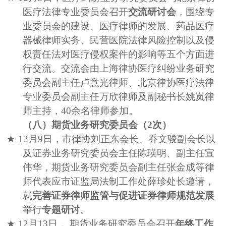
医疗法律专业委员会召开
交流研讨会
，围绕专
业委员会的建设、医疗律师的发展、药品医疗
器械律师实务、民营医院法律风险控制以及侵
权责任法对医疗侵权案件的影响等五个方面进
行交流。交流会由上海律协医疗纠纷业务研究
委员会副主任卢意光律师、北京律协医疗法律
专业委员会副主任万欣律师及副秘书长姚岚律
师主持，
40
余名律师参加。
（八）期货业务研究委员会（
2
次）
★
12
月
9
日，市律协刘正东会长、乔文骏副会长以
及证券业务研究委员会主任陈瑛明、副主任宣
伟华，期货业务研究委员会副主任张金成等律
师代表应市证监局法制工作处薛珍处长邀请，
就
完善证券律师监管与促进证券律师规范发展
举行
专题研讨
。
★
12
月
13
日，
期货业务研究委员会召开
年终工作