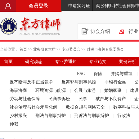
会员登录
申请实习证
两公律师转社会律师
协会介绍
行业
当前位置：
首页
>>
业务研究大厅
>>
专业委员会
>>
财税与海关专业委员会
首页
研究动态
专业委通知
专业论文
案例评析
要闻·立法动态
律师文库
ESG
|
保险
|
并购与重组
|
反垄断与反不正当竞争
|
反舞弊与刑事风控
|
非银行金融
|
海事海商
|
环境资源与能源
|
会展与旅游
|
婚姻家事
|
建设
劳动与社会保障
|
民商事诉讼
|
民事
|
破产与不良资产
|
企
社会治理与社会矛盾化解
|
数据合规与网络安全
|
数字科技与
乡村振兴
|
刑法与刑事辩护
|
刑诉法与刑事辩护
|
行政法
|
仲裁