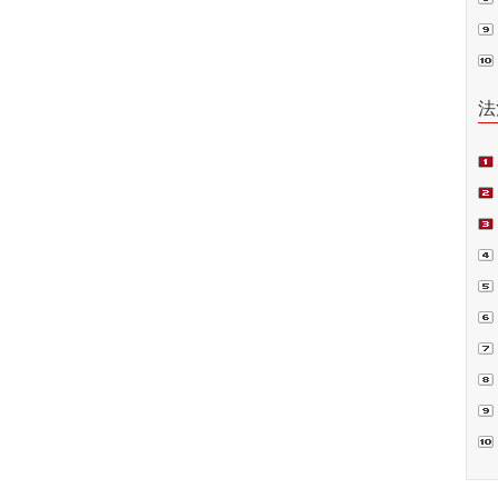
普法
法
项
偿案
裁.
判
书
囚”