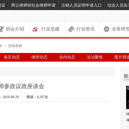
习证
两公律师转社会律师申请
注销人员证明申请入口
结业人员实
协会介绍
行业党建
行业资讯
业务研
年
>>
活动名称
各区动态
律所动态
业内动态
法治聚焦
图片报
图
师参政议政座谈会
019-09-29 阅读：8,597次
魂