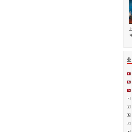
仲
业
师.
会日
例正
周.
青.
坛在