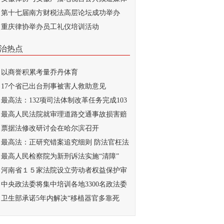
...
第十七届南方财税法高层论坛成功举办
重庆律协举办员工礼仪培训活动
治热点
以商誉积累考量乔丹体育
17个省已出台刑事被害人救助意见
最高法：132项司法体制改革任务完成103
最高人民法院就审理道路交通事故损害赔
...
票据法修改研讨会在哈尔滨召开
最高法：正研究错案追究细则 防法官枉法
..
最高人民检察院为新刑诉法实施“清障”
河南省１５家法院设立劳动者权益保护审
庭
中央政法委将集中培训各地3300名政法委
记
卫生部承诺5年内解决“移植器官多靠死
...