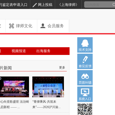
习鉴定表申请入口
网上投稿
《上海律师》
究
律师文化
会员服务
道
视频报道
出海服务
片新闻
更多
律心向党歌盛世 法治铸
“青律乘风·共筑未
启新程 —— ...
来”——2026沪川渝...