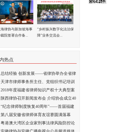
上海律协与新加坡海事
“乡村振兴数字化法治保
裁院签署合作备...
障”业务交流会...
内热点
总结经验 创新发展——省律协举办全省律
..
天津市律师事务所主任、党组织书记培训
...
2018年度福建省律师知识产权十大典型案
...
陕西律协召开新闻发布会 介绍协会成立40
..
“纪念律师制度恢复40周年”——首届福建
..
第八届安徽省律师体育友谊赛圆满落幕
粤港澳大湾区企业家刑事法律风险防控论
...
安徽律协与安徽广播电视台公共频道媒体