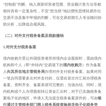
“控制权”判断、纳入测算经营者范围、营业额计算方法等都
相对具有一定复杂性，不宜“想当然”地以惯性思维轻易作出
交易不涉及集中申报的判断，可在交易初期引入专业顾问协
助分析，以降低合规风险。
（二）对外支付税务备案及税款缴纳
1.
对外支付税务备案
境内收购方受让外国投资者所持境内企业股权时，需由境内
机构和个人（即“外转内”交易项下的
境内收购方
）作为备案
人
向其所在地主管税务局
办理对外支付税务备案。如果对同
一笔合同需要多次对外支付的，仅需在首次付汇前办理税务
备案。资料齐全、备案表填写完整的，当场办结。同时，境
内机构或个人办理股权转让资金汇出时，对于已实施税务备
案电子化的地区，申请人无法提交税务备案原件的，可由
银
行通过主管税务部门网上税务系统查验相关电子化税务凭