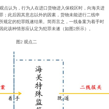
观点认为，
行为人在
进口
货物进入保税区时
，
向海关
进
罪
；
此后因其意志以外的因素
，货物
未能进
行
二线申
所规定的犯罪既遂结果。简而言之，一线
备案
为着手时
因此
该种情形
应认定为犯罪未遂（如图
2所示）。
图
2 观点二