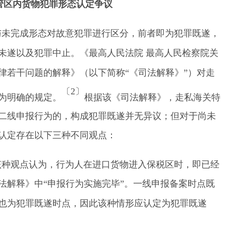
管区内货物犯罪形态认定争议
与未完成形态
对
故意犯罪
进行区分
，前者即为犯罪既遂，
未遂
以及
犯罪中止。《最高人民法院
最高人民检察院关
律若干问题的解释》（以下简称
“
《司法解释》
”
）对走
〔2
〕
为明确的
规定
。
根据该
《
司法解释
》
，走私海关特
二线申报行为的，构成犯罪既遂并无异议；但对于尚未
认定存在以下三种不同观点：
该种观点认为，
行为人在
进口
货物进入保税区时
，即已经
法解释》中
“
申报行为实施完毕
”
。一线
申报备案
时点既
也为犯罪既遂时点，因此
该种情形
应认定为犯罪既遂