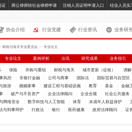
习证
两公律师转社会律师申请
注销人员证明申请入口
结业人员实
协会介绍
行业党建
行业资讯
业务研
>
财税与海关专业委员会
>>
专业论文
专业论文
案例评析
法讯
研究成果
业务指引
G
|
保险
|
并购与重组
|
财税与海关
|
城市更新（征收）
|
调
事风控
|
非银行金融
|
公司与商事
|
国际法
|
国际贸易与自贸区
与旅游
|
婚姻家事
|
建设工程与基础设施
|
教育
|
基金
|
金融
事
|
破产与不良资产
|
企业法律顾问
|
企业合规
|
社会公共服务
与网络安全
|
数字科技与人工智能
|
体育
|
未成年人权益保护
|
法与刑事辩护
|
行政法
|
银行
|
医药健康
|
政府法律顾问
|
证