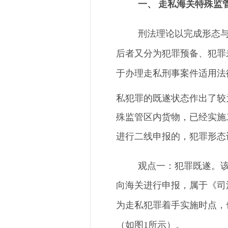
一、
走私海关特殊监
刑法理论
以
完成形态
后者
又
分为犯罪预备、犯罪
于办理走私刑事案件适用法
私犯罪的既遂状态作出了较
殊监管区内货物，已经实施
进行二线申报的，犯罪形态
观点一：犯罪既遂。
向海关
进行
申报，属于《司
为
走私
犯罪着手实施时点，
（如图
1所示）。