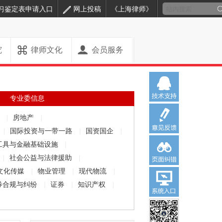
习鉴定表申请入口
网上投稿
《上海律师》
究
律师文化
会员服务
专业委信息
解
|
房地产
|
|
国际投资与一带一路
|
国资国企
|
工具与金融基础设施
|
|
社会公益与法律援助
|
文化传媒
|
物业管理
|
现代物流
|
券合规与纠纷
|
证券
|
知识产权
|