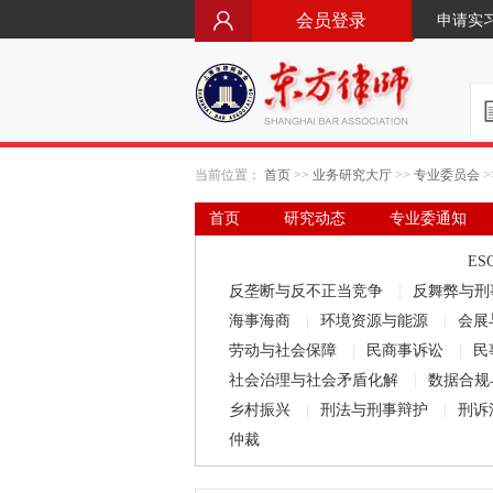
会员登录
申请实
当前位置：
首页
>>
业务研究大厅
>>
专业委员会
>
首页
研究动态
专业委通知
要闻·立法动态
律师文库
ES
反垄断与反不正当竞争
|
反舞弊与刑
海事海商
|
环境资源与能源
|
会展
劳动与社会保障
|
民商事诉讼
|
民
社会治理与社会矛盾化解
|
数据合规
乡村振兴
|
刑法与刑事辩护
|
刑诉
仲裁