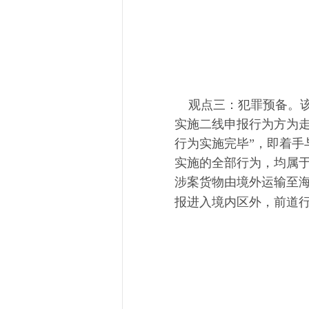
观点三：犯罪预备。
实施二线申报行为方为
行为实施完毕
”
，即着手
实施的全部行为，均属
涉案货物
由境外
运输至
报进入境内区外
，
前道