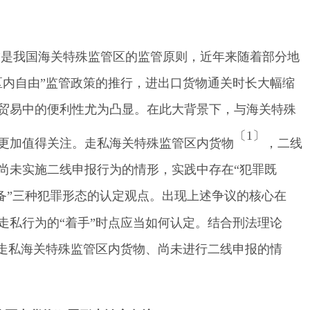
”
是我国海关特殊监管区的监管原则，近年来随着部分地
区内自由
”
监管政策的推行，进出口货物通关时长大幅缩
贸易中的便利性尤为凸显。在此大背景下，与海关特殊
〔1
〕
更加
值得关注。走私海关特殊监管区内货物
，二线
尚未实施二线申报
行为
的情形，实践中存在
“
犯罪既
备
”
三种犯罪形态的认定观点。
出现上述
争议
的
核心在
走私行为
的
“
着手
”
时点
应当如何
认定。结合刑法理论
走私海关特殊监管区内货物、尚未进行二线申报的情