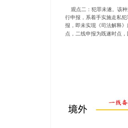
观点二：犯罪未遂。
该种
行
申报
，系
着手实施
走私
犯
报，即未实现
《司法解释》
点，二线申报为既遂时点，