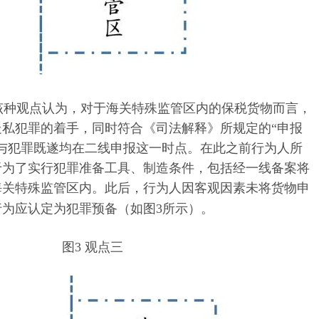
该种观点认为，
对于海关特殊监管区内的保税货物而言，
走私犯罪的着手，同时符合《司法解释》所规定的
“
申报
与犯罪既遂均在二线申报这一时点。在此之前行为人所
于为了实行犯罪准备工具、制造条件，包括经一线
备案
将
海关特殊监管区内。此后，
行为人
因
客观因素
未
将货物申
行为
应认定为犯罪预备（如图
3所示）。
图
3 观点三