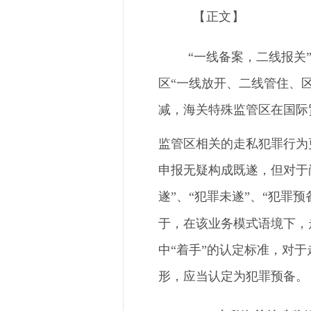
【
正文
】
“
一线备案，二线报关
区
“
一线放开、二线管住、
减，海关特殊监管区在国际
监管区相关的走私犯罪行为
申报无疑构成既遂
，但
对于
遂
”
、
“
犯罪未遂
”
、
“
犯罪预
于
，在
该业务模式语境下，
中
“
着手
”
的认定标准，对于
形
，应当认定为犯罪预备。