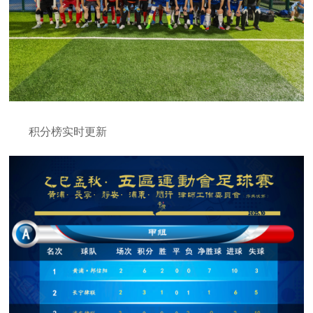
积分榜实时更新