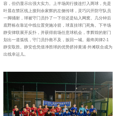
容，但仍显示出强大实力。上半场闵行接连打入两球，先是
叶晨在禁区线上接到余家辉的左侧传球，灵巧闪开防守队员
一脚捅射，球被守门员扑了一下但还是钻入网窝。几分钟后
底野栋在靠近中线位置突施冷箭，球直挂球门死角。下半场
静安律联展开反扑，并获得前场任意球机会，李辉煌的射门
划出一道弧线，守门员扑救不及，扳回一城。最终闵律2-1
静安取胜。静安也凭借净胜球的优势挤掉黄浦·外滩联合成为
出线幸运儿。