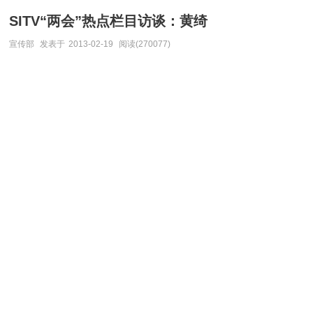
SITV“两会”热点栏目访谈：黄绮
宣传部
发表于
2013-02-19
阅读(270077)