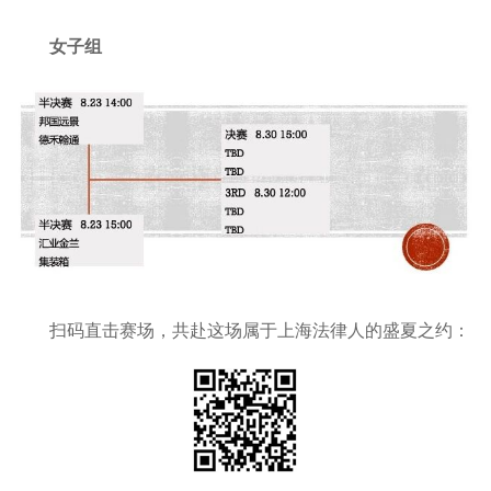
女子组
扫码直击赛场，共赴这场属于上海法律人的盛夏之约：