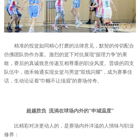
精准的投篮如同精心打磨的法律意见，默契的传切配合
仿佛团队协作办案。激烈的篮下对抗展现“据理力争”的果
敢，赛后的真诚致意传递互相尊重的职业风度。晋级的四支
队伍中，德禾翰通实现女篮与男篮“双线闪耀”，成为赛事佳
话，生动论证着“巾帼不让须眉”的赛场传奇。
超越胜负
流淌在球场内外的“申城温度”
比精彩对决更动人的，是赛场内外洋溢的人情味与职业
修养：