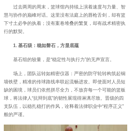
过去两周的周末，篮球馆内持续上演着速度与力量、智
慧与协作的巅峰对话。这里没有法庭上的唇枪舌剑，却有篮
下寸土必争的执着；没有案卷堆叠的繁复，却有战术精密执
行的默契。
1. 基石级：稳如磐石，方显底蕴
基石组的较量，是“稳定性与执行力”的无声宣言。
场上，团队运转如精密仪器：严密的防守轮转构筑起铜
墙铁壁，精准的传球路线串联起流畅进攻。即使面对人员短
缺的困境，球员们依然拼尽全力，不放弃每一个可能的篮板
球，将法律人“抗辩到底”的韧性展现得淋漓尽致。晋级的四
支队伍，以稳扎稳打的作风，诠释着法律职业中“程序正义”
般的严谨。