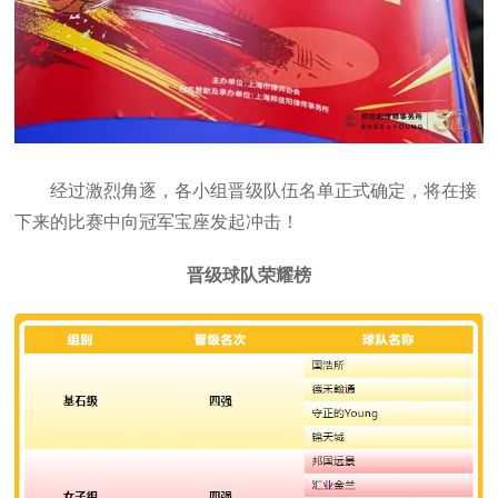
经过激烈角逐，各小组晋级队伍名单正式确定，将在接
下来的比赛中向冠军宝座发起冲击！
晋级球队荣耀榜