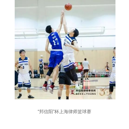
“邦信阳”杯上海律师篮球赛