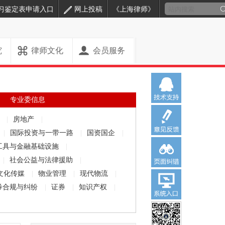
习鉴定表申请入口
网上投稿
《上海律师》
究
律师文化
会员服务
专业委信息
解
|
房地产
|
|
国际投资与一带一路
|
国资国企
|
工具与金融基础设施
|
|
社会公益与法律援助
|
文化传媒
|
物业管理
|
现代物流
|
券合规与纠纷
|
证券
|
知识产权
|