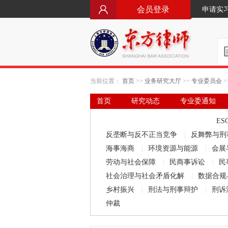
会员登录
申请实
当前位置：
首页
>>
业务研究大厅
>>
专业委员会
>
首页
研究动态
专业委通知
要闻·立法动态
律师文库
ES
反垄断与反不正当竞争
|
反舞弊与刑
海事海商
|
环境资源与能源
|
会展
劳动与社会保障
|
民商事诉讼
|
民
社会治理与社会矛盾化解
|
数据合规
乡村振兴
|
刑法与刑事辩护
|
刑诉
仲裁