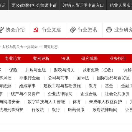
习证
两公律师转社会律师申请
注销人员证明申请入口
结业人员实
协会介绍
行业党建
行业资讯
业务研
>
财税与海关专业委员会
>>
研究动态
专业论文
案例评析
法讯
研究成果
业务指引
G
|
保险
|
并购与重组
|
财税与海关
|
城市更新（征收）
|
调
事风控
|
非银行金融
|
公司与商事
|
国际法
|
国际贸易与自贸区
与旅游
|
婚姻家事
|
建设工程与基础设施
|
教育
|
基金
|
金融
事
|
破产与不良资产
|
企业法律顾问
|
企业合规
|
社会公共服务
与网络安全
|
数字科技与人工智能
|
体育
|
未成年人权益保护
|
法与刑事辩护
|
行政法
|
银行
|
医药健康
|
政府法律顾问
|
证