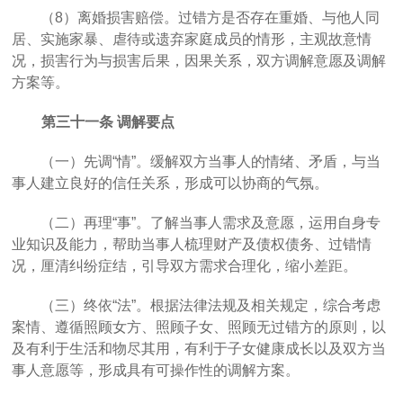
（
8
）离婚损害赔偿
。
过错方
是否存在重婚、与他人同
居、实施家暴、虐待或遗弃家庭成员的情形，
主观故意
情
况
，
损害行为与损害后果
，
因果关系，双方调解意愿及调解
方案等。
第三十一条
调解要点
（一）先调
“情”。缓解双方当事人的情绪、矛盾，与当
事人建立良好的信任关系，形成可以协商的气氛。
（二）再理
“事”。了解当事人需求及意愿，运用自身专
业知识及能力，帮助当事人梳理财产及债权债务、过错情
况，厘清纠纷症结，引导双方需求合理化，缩小差距。
（三）终依
“法”。根据法律法规及相关规定，综合考虑
案情、遵循照顾女方、照顾子女、照顾无过错方的原则，以
及有利于生活和物尽其用，有利于子女健康成长以及双方当
事人意愿等，形成具有可操作性的调解方案。