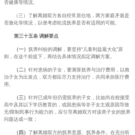
否健康等情况。
（三）了解离婚双方各自经常居住地，两方家庭矛盾是
否激化等情况，以便考虑轮流抚养是否有适用的可能。
第三十五条
调解要点
（一）
抚养纠纷的调解，要坚持
“儿童利益最大化”原
则，在这个前提下，再结合具体情况拟定调解方案。
（二）
针对
患病
的子女
，
要
测算抚养与治疗费用，以救
治子女为出发点，双方都应尽力支持治疗，共同承担医疗费
用。
（三）
针对已成年但仍需抚养的子女，比如尚在校接受
高中及其以下学历教育的，或因患病等非子女主观原因导致
无
/
限制民事行为能力的，应引导离婚双方对该类子女的抚养
问题达成一致；
（四）
了解离婚双方的抚养意愿、抚养条件。在充分听