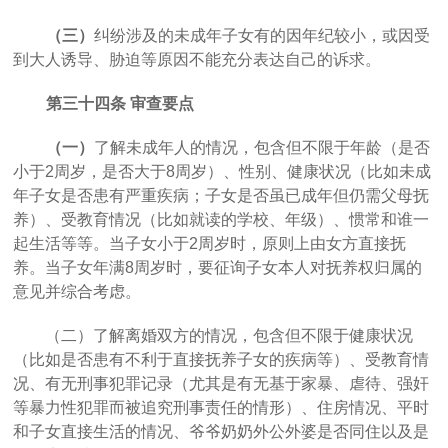
（三）
纠纷涉及的未成年子女有的因年纪较小，或因受
到大人诱导、胁迫等原因不能充分表达自己的诉求。
第三十四条
审查要点
（一）
了解未成年人的情况，包含但不限于年龄（是否
小于
2
周岁，是否大于
8
周岁）、性别、健康状况（比如未成
年子女是否患有严重疾病；子女是否虽已成年但仍需父母抚
养）、受教育情况（比如就读的学校、年级）、惯常和谁一
起生活等等。当子女小于
2
周岁时，原则上由女方直接抚
养。当子女年满
8
周岁时，要征询子女本人对抚养权归属的
意见并综合考虑。
（二）了解离婚双方的情况，包含但不限于健康状况
（比如是否患有不利于直接抚养子女的疾病等）、受教育情
况、有无刑事犯罪记录（尤其是有无基于家暴、虐待、强奸
等暴力性犯罪而被追究刑事责任的情形）、住房情况、平时
和子女直接生活的情况、爷爷奶奶外公外婆是否同住以及是