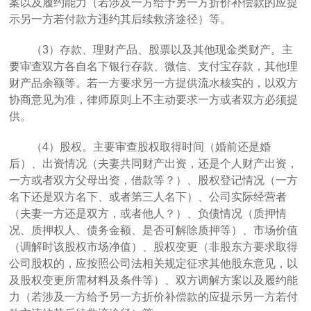
案以及履约能力（若涉及一方给予另一方折价补偿款的应提
示另一方若付款方违约其后续救济途径）等。
（
3
）存款
、理财产品、股票以及其他现金类财产。主
要审查双方各自名下银行存款、微信、支付宝存款，其他理
财产品余额等。若一方要求另一方提供流水核实的，以双方
协商意见为准，律师原则上不主动要求一方或者双方必须提
供。
（
4
）
股权。主要审查股权取得时间（婚前还是婚
后）、出资情况（夫妻共同财产出资，还是个人财产出资，
一方或者双方父母出资，借款等？）、股权登记情况（一方
名下还是双方名下、或者第三人名下）、公司实际经营者
（夫妻一方还是双方，或者他人？）、负债情况（质押情
况、质押权人、债务金额、是否可解除质押等）、市场价值
（调解时该股权市场净值）、股权变更（非股东方要求取得
公司股权的，应按照公司法相关规定征求其他股东意见，以
及股权变更所需材料及条件等）、双方调解方案以及履约能
力（若涉及一方给予另一方折价补偿款的应提示另一方若付