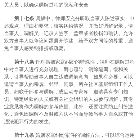
关人员，以确保调解过程的隐私和安全。
第十七条
调解中，律师应充分听取当事人陈述事实、申
述观点、理由和要求，核实纠纷情况，并做好调解记录，请
当事人、调解员、记录人签字、盖章或者按指印确认。允许
双方当事人就争议问题展开陈述，给予双方同等的尊重，避
免当事人感受到排挤或疏离。
第十八条
针对婚姻家庭纠纷的特殊性，律师在调解过程
中对当事人进行充分说理，耐心疏导，消除隔阂，缓和关
系，引导帮助当事人自主达成调解意向。如果有必要，可以
邀请当事人的亲属、邻里、同事、所在社区基层组织工作人
员、妇联干部参与调解，或启动专家库，邀请具有专门知
识、特定经验的人员或有关社会组织的人员参与调解，其专
业意见将作为调解的参考依据。此外，还要注意防止纠纷激
化，避免因调解不及时或方法不当而导致当事人自杀或其他
违法犯罪行为的发生。
第十九条
婚姻家庭纠纷案件的调解方法，可以综合运用