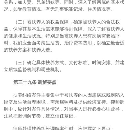
关系，如夫妻、兄弟姐妹等。同时，深入了解亲属的基本状
况，
如
受教育情况、有无刑事犯罪记录、住房情况
等。
（二）
被扶养人的权益保障
，
确定被扶养人的合法权
益，保障其基本生活需求
能够得到保障
。深入了解被扶养人
的健康和生活状况。特别是当被扶养人患有疾病需要治疗
时，我们应全面考虑生活费、治疗费等费用，以确立最合适
的扶养方案和扶养人选。
（三）确定具体
扶
养方式、支付标准、时间安排、并建
立后续监督机制和调整机制。
第三十九条
调解要点
扶养纠纷案件主要集中于被扶养的人因患病或残疾陷入
经济及生活自理困境，需亲属照料及提供经济支持。律师调
解中，应针对案件具体情况，对当事人进行必要心理疏导，
注意把握调解节奏，建立信任基础。
律师处理扶养纠纷调解案件时，
应把握如下要点：