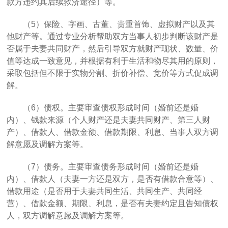
款方违约其后续救济途径）等。
（
5）保险、字画、古董、贵重首饰、虚拟财产以及其
他财产等。通过专业分析帮助双方当事人初步判断该财产是
否属于夫妻共同财产，然后
引导双方
就财产现状、数量、价
值等达成一致意见，并根据
有利于生活和物尽其用
的原则
，
采取包括但不限于实物分割、折价补偿、竞价等方式
促成调
解
。
（
6
）
债权。主要审查债权形成时间（婚前还是婚
内）、钱款来源（个人财产还是夫妻共同财产、第三人财
产）、借款人、借款金额、借款期限、利息、当事人双方调
解意愿及调解方案等。
（
7）债务。主要审查债务形成时间（婚前还是婚
内）、借款人（夫妻一方还是双方，是否有借款合意等）、
借款用途（是否用于夫妻共同生活、共同生产、共同经
营）、借款金额、期限、利息，是否有夫妻约定且告知债权
人，双方调解意愿及调解方案等。