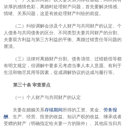
浓厚的感情色彩，离婚时处理财产问题，首先要解决情感、
情绪、关系问题，这是有效处理财产纠纷的前提。
（二）
纠纷调解会涉及个人财产与共同财产的
认定
、
个
人债务与共同债务的区分
、不同类型夫妻共同
财产的分割
、
夫妻
双方利益与第三方利益的平衡
、
离婚过错责任等问题的
厘清。
（三）
法律对离婚财产分割、债务清偿、过错赔偿等都
有明文规定，但
调解中要
多元考虑
当事人本人意愿、
有利于
生活和物尽其用等因素，促成调解协议的达成与履行等。
第三十条
审查要点
（一）个人财产与共同财产的认定
夫妻在婚姻关系
存续期间
所得的工资、奖金、
劳务报
酬
、
生产、经营、投资的收益
、
知识产权的收益
、
继承或者
受赠的财产
（明确指定给夫妻一方的除外）、
其他应当归共