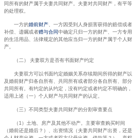
同所有的财产
属于夫妻共同财产。
夫妻对共同财产，有平等
的处理权
。
一方的
婚前财产
、
一方因受到人身损害获得的赔偿或者
补偿
、
遗嘱或者
赠与合同
中确定只归一方的财产
、
一方专用
的生活用品
、法律规定的
其他应当归一方的
财产属于个人财
产。
（二）
夫妻双方是否有书面财产约定
夫妻
双方可以
书面
约定婚姻关系存续期间所得的财产以
及婚前财产归各自所有、共同所有或者部分各自所有、部分
共同所有。
有约定的从约定，
没有约定或者约定不明确的，
适用上述（一）个人财产与共同财产的认定。
（三）不同类型夫妻共同财产的分割审查要点
（
1）土地、
房产
及其他不动产。主要
审查
购买时间
（婚前还是婚后？）、出资情况（夫妻共同财产出资，还是
个人财产出资，一方或者双方父母出资，借款等？）、产权