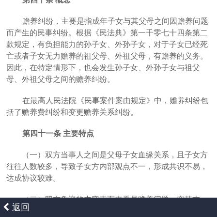
赡养纠纷，主要是指成年子女与其父母之间因赡养问题
而产生的民事纠纷。根据《民法典》第一千零七十四条第二
款规定，有负担能力的孙子女、外孙子女，对于子女已经死
亡或者子女无力赡养的祖父母、外祖父母，有赡养的义务。
因此，在特定情形下，也会发生孙子女、外孙子女与祖父
母、外祖父母之间的赡养纠纷。
在最高人民法院《民事案件案由规定》中，赡养纠纷包
括了赡养费纠纷和变更赡养关系纠纷。
第四十一条
主要特点
（一）双方当事人之间是父母子女血缘关系，且子女方
往往人数较多，导致子女方内部观点不一，形成共识不易，
达成协议较难。
（二）双方争议的内容表面来看是赡养问题，究其本
返回
质，往往牵扯到诸多家庭纠纷，且时间跨度较大。例如，早