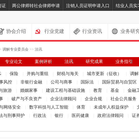
习证
两公律师转社会律师申请
注销人员证明申请入口
结业人员实
协会介绍
行业党建
行业资讯
业务研
>
调解专业委员会
>>
法讯
专业论文
案例评析
法讯
研究成果
业务指引
G
|
保险
|
并购与重组
|
财税与海关
|
城市更新（征收）
|
调
事风控
|
非银行金融
|
公司与商事
|
国际法
|
国际贸易与自贸区
与旅游
|
婚姻家事
|
建设工程与基础设施
|
教育
|
基金
|
金融
事
|
破产与不良资产
|
企业法律顾问
|
企业合规
|
社会公共服务
与网络安全
|
数字科技与人工智能
|
体育
|
未成年人权益保护
|
法与刑事辩护
|
行政法
|
银行
|
医药健康
|
政府法律顾问
|
证