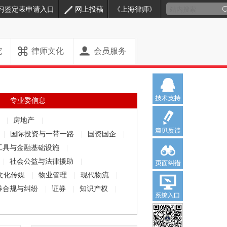
习鉴定表申请入口
网上投稿
《上海律师》
究
律师文化
会员服务
专业委信息
解
|
房地产
|
|
国际投资与一带一路
|
国资国企
|
工具与金融基础设施
|
|
社会公益与法律援助
|
文化传媒
|
物业管理
|
现代物流
|
券合规与纠纷
|
证券
|
知识产权
|