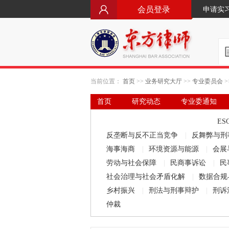
会员登录
申请实
当前位置：
首页
>>
业务研究大厅
>>
专业委员会
>
首页
研究动态
专业委通知
要闻·立法动态
律师文库
ES
反垄断与反不正当竞争
|
反舞弊与刑
海事海商
|
环境资源与能源
|
会展
劳动与社会保障
|
民商事诉讼
|
民
社会治理与社会矛盾化解
|
数据合规
乡村振兴
|
刑法与刑事辩护
|
刑诉
仲裁