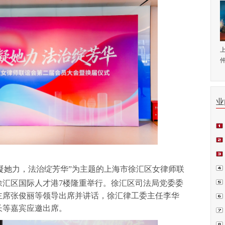
仲
业
师.
会日
例正
“新程凝她力，法治绽芳华”为主题的上海市徐汇区女律师联
周.
徐汇区国际人才港7楼隆重举行。徐汇区司法局党委委
主席张俊丽等领导出席并讲话，徐汇律工委主任李华
青.
长等嘉宾应邀出席。
坛在