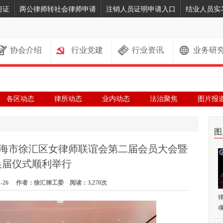
习证
两公律师转社会律师申请
注销人员证明申请入口
结业人员实
协会介绍
行业党建
行业资讯
业务研
各区动态
律所动态
业内动态
法治聚焦
图片报
图
上海市徐汇区女律师联谊会第二届会员大会暨
换届仪式顺利举行
1-26 作者：徐汇律工委 阅读：3,270次
魂