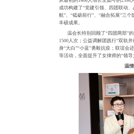
从最初的1468人增长至如今的23
成功构建了“党建引领、四团联动、
航”、“砥砺前行”、“融合拓展”
丰硕成果。
温会长特别回顾了“四团两部”的
1500人次；公益调解团践行“双轨
身“大白”“小蓝”勇毅抗疫；联谊
等活动，全面提升了女律师的“领导
温情