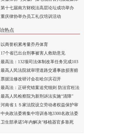
...
第十七届南方财税法高层论坛成功举办
重庆律协举办员工礼仪培训活动
治热点
以商誉积累考量乔丹体育
17个省已出台刑事被害人救助意见
最高法：132项司法体制改革任务完成103
最高人民法院就审理道路交通事故损害赔
...
票据法修改研讨会在哈尔滨召开
最高法：正研究错案追究细则 防法官枉法
..
最高人民检察院为新刑诉法实施“清障”
河南省１５家法院设立劳动者权益保护审
庭
中央政法委将集中培训各地3300名政法委
记
卫生部承诺5年内解决“移植器官多靠死
...