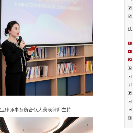
普法
法
项
偿案
裁.
业律师事务所合伙人吴瑛律师主持
判
书
囚”