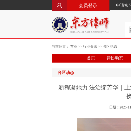
会员登录
申请实
当前位置：
首页
>>
行业资讯
>>
各区动态
首页
律协动态
各区动态
新程凝她力 法治绽芳华｜
日期：2025-1