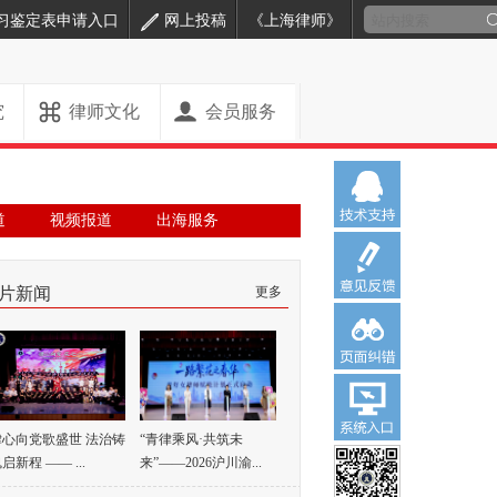
习鉴定表申请入口
网上投稿
《上海律师》
究
律师文化
会员服务
道
视频报道
出海服务
片新闻
更多
律心向党歌盛世 法治铸
“青律乘风·共筑未
启新程 —— ...
来”——2026沪川渝...