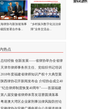
上海律协与新加坡海事
“乡村振兴数字化法治保
裁院签署合作备...
障”业务交流会...
内热点
总结经验 创新发展——省律协举办全省律
..
天津市律师事务所主任、党组织书记培训
...
2018年度福建省律师知识产权十大典型案
...
陕西律协召开新闻发布会 介绍协会成立40
..
“纪念律师制度恢复40周年”——首届福建
..
第八届安徽省律师体育友谊赛圆满落幕
粤港澳大湾区企业家刑事法律风险防控论
...
安徽律协与安徽广播电视台公共频道媒体