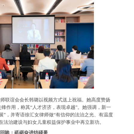
师联谊会会长韩璐以视频方式送上祝福。她高度赞扬
锋作用，称其“人才济济，表现卓越”。她强调，新一
展”，并寄语徐汇女律师做“有信仰的法治之光、有温度
，在法治建设与妇女儿童权益保护事业中再立新功。
回眸：砥砺奋进结硕果