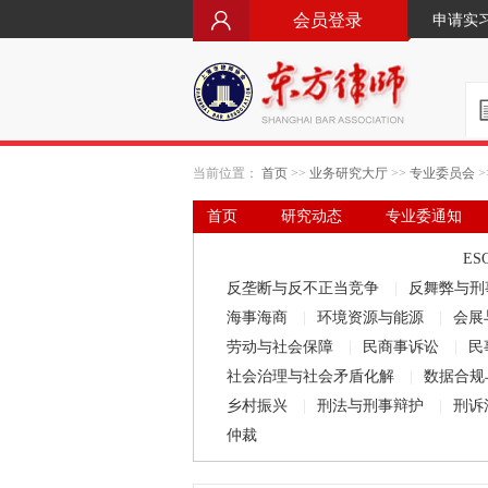
会员登录
申请实
当前位置：
首页
>>
业务研究大厅
>>
专业委员会
>
首页
研究动态
专业委通知
要闻·立法动态
律师文库
ES
反垄断与反不正当竞争
|
反舞弊与刑
海事海商
|
环境资源与能源
|
会展
劳动与社会保障
|
民商事诉讼
|
民
社会治理与社会矛盾化解
|
数据合规
乡村振兴
|
刑法与刑事辩护
|
刑诉
仲裁