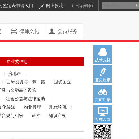
习鉴定表申请入口
网上投稿
《上海律师》
究
律师文化
会员服务
专业委信息
解
|
房地产
|
|
国际投资与一带一路
|
国资国企
|
工具与金融基础设施
|
|
社会公益与法律援助
|
文化传媒
|
物业管理
|
现代物流
|
券合规与纠纷
|
证券
|
知识产权
|