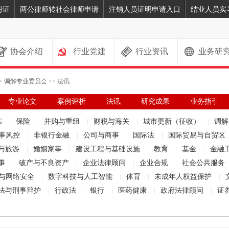
习证
两公律师转社会律师申请
注销人员证明申请入口
结业人员实
协会介绍
行业党建
行业资讯
业务研
>
调解专业委员会
>>
法讯
专业论文
案例评析
法讯
研究成果
业务指引
G
|
保险
|
并购与重组
|
财税与海关
|
城市更新（征收）
|
调
事风控
|
非银行金融
|
公司与商事
|
国际法
|
国际贸易与自贸区
与旅游
|
婚姻家事
|
建设工程与基础设施
|
教育
|
基金
|
金融
事
|
破产与不良资产
|
企业法律顾问
|
企业合规
|
社会公共服务
与网络安全
|
数字科技与人工智能
|
体育
|
未成年人权益保护
|
法与刑事辩护
|
行政法
|
银行
|
医药健康
|
政府法律顾问
|
证