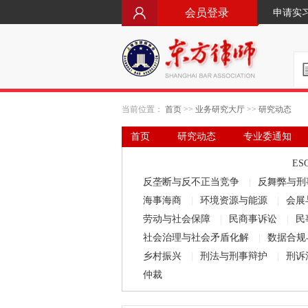
会员登录
申请实
当前位置：
首页
>>
业务研究大厅
>>
研究动态
首页
研究动态
专业委通知
要闻·立法动态
律师文库
ES
反垄断与反不正当竞争
|
反舞弊与刑
海事海商
|
环境资源与能源
|
会展
劳动与社会保障
|
民商事诉讼
|
民
社会治理与社会矛盾化解
|
数据合规
乡村振兴
|
刑法与刑事辩护
|
刑诉
仲裁