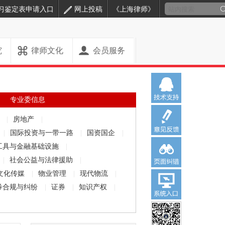
习鉴定表申请入口
网上投稿
《上海律师》
究
律师文化
会员服务
专业委信息
解
|
房地产
|
|
国际投资与一带一路
|
国资国企
|
工具与金融基础设施
|
|
社会公益与法律援助
|
文化传媒
|
物业管理
|
现代物流
|
券合规与纠纷
|
证券
|
知识产权
|