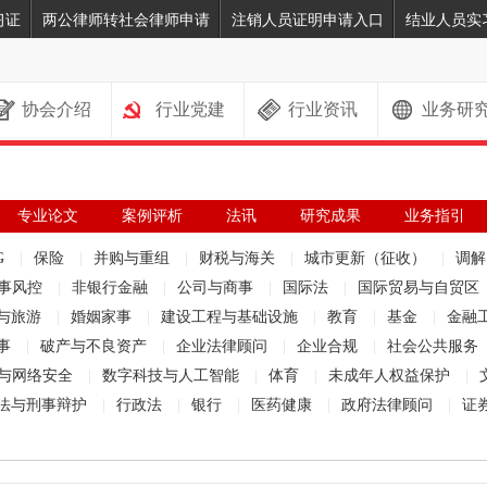
习证
两公律师转社会律师申请
注销人员证明申请入口
结业人员实
协会介绍
行业党建
行业资讯
业务研
专业论文
案例评析
法讯
研究成果
业务指引
G
|
保险
|
并购与重组
|
财税与海关
|
城市更新（征收）
|
调
事风控
|
非银行金融
|
公司与商事
|
国际法
|
国际贸易与自贸区
与旅游
|
婚姻家事
|
建设工程与基础设施
|
教育
|
基金
|
金融
事
|
破产与不良资产
|
企业法律顾问
|
企业合规
|
社会公共服务
与网络安全
|
数字科技与人工智能
|
体育
|
未成年人权益保护
|
法与刑事辩护
|
行政法
|
银行
|
医药健康
|
政府法律顾问
|
证