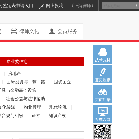
习鉴定表申请入口
网上投稿
《上海律师》
究
律师文化
会员服务
专业委信息
解
|
房地产
|
|
国际投资与一带一路
|
国资国企
|
工具与金融基础设施
|
|
社会公益与法律援助
|
文化传媒
|
物业管理
|
现代物流
|
券合规与纠纷
|
证券
|
知识产权
|