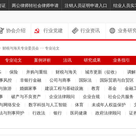
习证
两公律师转社会律师申请
注销人员证明申请入口
结业人员实
协会介绍
行业党建
行业资讯
业务研
>
财税与海关专业委员会
>>
专业论文
专业论文
案例评析
法讯
研究成果
业务指引
G
|
保险
|
并购与重组
|
财税与海关
|
城市更新（征收）
|
调
事风控
|
非银行金融
|
公司与商事
|
国际法
|
国际贸易与自贸区
与旅游
|
婚姻家事
|
建设工程与基础设施
|
教育
|
基金
|
金融
事
|
破产与不良资产
|
企业法律顾问
|
企业合规
|
社会公共服务
与网络安全
|
数字科技与人工智能
|
体育
|
未成年人权益保护
|
法与刑事辩护
|
行政法
|
银行
|
医药健康
|
政府法律顾问
|
证