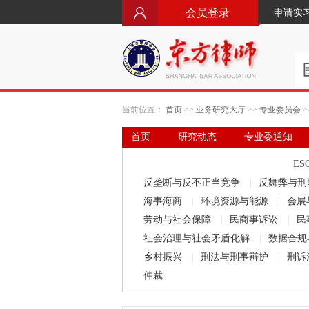
会员登录
申请实
当前位置：
首页
>>
业务研究大厅
>>
专业委员会
>
首页
研究动态
专业委通知
要闻·立法动态
律师文库
ES
反垄断与反不正当竞争
|
反舞弊与刑
海事海商
|
环境资源与能源
|
会展
劳动与社会保障
|
民商事诉讼
|
民
社会治理与社会矛盾化解
|
数据合规
乡村振兴
|
刑法与刑事辩护
|
刑诉
仲裁