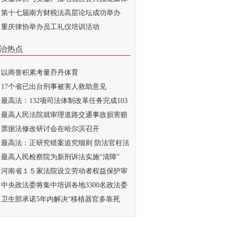
...
第十七届南方财税法高层论坛成功举办
重庆律协举办员工礼仪培训活动
治热点
以商誉积累考量乔丹体育
17个省已出台刑事被害人救助意见
最高法：132项司法体制改革任务完成103
最高人民法院就审理道路交通事故损害赔
...
票据法修改研讨会在哈尔滨召开
最高法：正研究错案追究细则 防法官枉法
..
最高人民检察院为新刑诉法实施“清障”
河南省１５家法院设立劳动者权益保护审
庭
中央政法委将集中培训各地3300名政法委
记
卫生部承诺5年内解决“移植器官多靠死
...