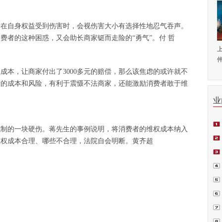
者在自身权益受到伤害时，会视伤害大小有选择性地忍气吞声。
费者的这种困惑，又会助长商家铤而走险的“勇气”。付 哲
仲
成本，让商家付出了3000多元的赔偿，那么该焦虑的或许就不
营的成本和风险，有利于震慑不法商家，还能激励消费者敢于维
业
机制的一块硬伤。蒋先生的事例说明，将消费者的维权成本纳入
师.
维权成本合理、哪些不合理，法院自会明断。黄齐超
会日
例正
周.
青.
坛在