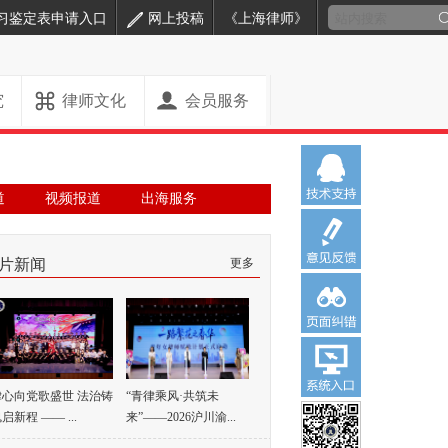
习鉴定表申请入口
网上投稿
《上海律师》
究
律师文化
会员服务
道
视频报道
出海服务
片新闻
更多
律心向党歌盛世 法治铸
“青律乘风·共筑未
启新程 —— ...
来”——2026沪川渝...