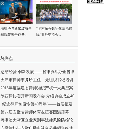
上海律协与新加坡海事
“乡村振兴数字化法治保
裁院签署合作备...
障”业务交流会...
内热点
总结经验 创新发展——省律协举办全省律
..
天津市律师事务所主任、党组织书记培训
...
2018年度福建省律师知识产权十大典型案
...
陕西律协召开新闻发布会 介绍协会成立40
..
“纪念律师制度恢复40周年”——首届福建
..
第八届安徽省律师体育友谊赛圆满落幕
粤港澳大湾区企业家刑事法律风险防控论
...
安徽律协与安徽广播电视台公共频道媒体