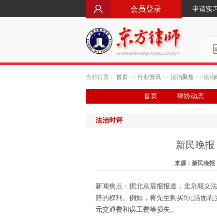
会员登录
申请实
当前位置：
首页
>>
行业资讯
>>
法治聚焦
>>
法治
首页
律协动态
法治时评
新民晚报
来源：新民晚报 日
新闻焦点：据北京晨报报道，北京顺义
赔的权利。例如，蒋先生购买9元洁面乳受
元交通费和误工费等损失。