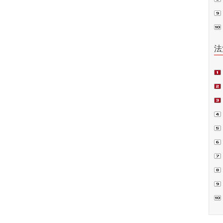
普法
法
项
偿案
裁.
判
书
囚”