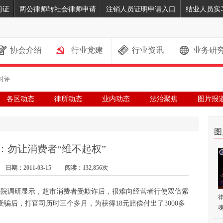
习证
两公律师转社会律师申请
注销人员证明申请入口
结业人员实
协会介绍
行业党建
行业资讯
业务研
时评
各区动态
律所动态
业内动态
法治聚焦
图片报
图
：勿让消费者“维不起权”
期：2011-03-15 阅读：132,856次
法院调研显示，超市消费者受欺诈后，很难向经营者行使双倍索
骗后，打官司历时三个多月，为获得18元赔偿付出了3000多
魂