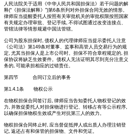
人民法院关于适用《中华人民共和国担保法》若干问题的解
释(“《担保法解释》”)第6条所列对外担保合同无效的情形。
律师应当提醒委托人按照有关审批机关的审批权限按照国家
有关规定办理审批、登记手续, 不得试图通过改变连接点、
管辖法律等情形规避中国法管辖。
公司为股东担保时, 债权人的代理律师应当提示委托人注意
《公司法》第149条对董事、监事和高管人员交易行为的规
定, 尤其当担保人是上市公司时。担保不符合章程规定的, 担
保协议将缺乏生效要件。债权人无法证明其尽到充分注意义
务的, 可能承担相应的过错责任。
第四节 合同订立后的事务
第1.4.1条 物权公示
在物权担保合同签订后, 律师应当告知委托人物权登记的效
力, 并敦促委托人对担保物进行登记、转移占有等公示程序,
以确保担保物权生效或产生对抗第三人的效力。
物权担保合同终止时, 应当督促抵押人或出质人办理注销登
记, 返还占有和保管的担保物、文件和凭证。