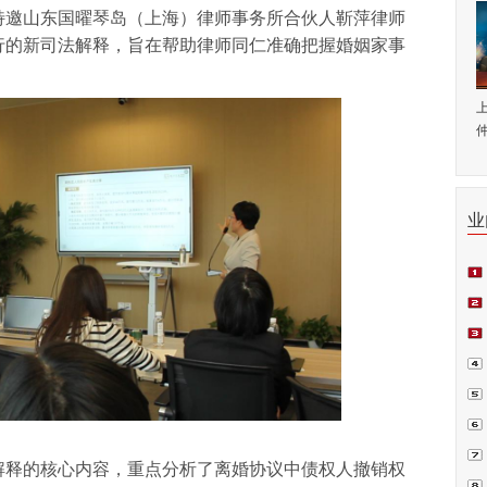
特邀山东国曜琴岛（上海）律师事务所合伙人靳萍律师
式施行的新司法解释，旨在帮助律师同仁准确把握婚姻家事
仲
业
师.
会日
例正
周.
青.
解释的核心内容，重点分析了离婚协议中债权人撤销权
坛在