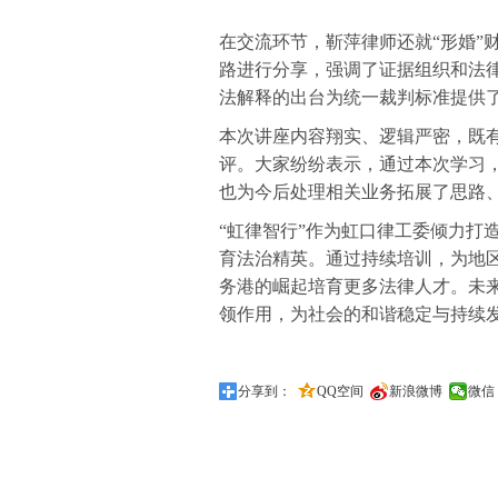
在交流环节，靳萍律师还就“形婚
”
路进行分享，强调了证据组织和法
法解释的出台为统一裁判标准提供
本次讲座内容翔实、逻辑严密，既
评。大家纷纷表示，通过本次学习
也为今后处理相关业务拓展了思路
“虹律智行”作为虹口律工委倾力打
育法治精英。通过持续培训，为地
务港的崛起培育更多法律人才。未来
领作用，为社会的和谐稳定与持续
分享到：
QQ空间
新浪微博
微信