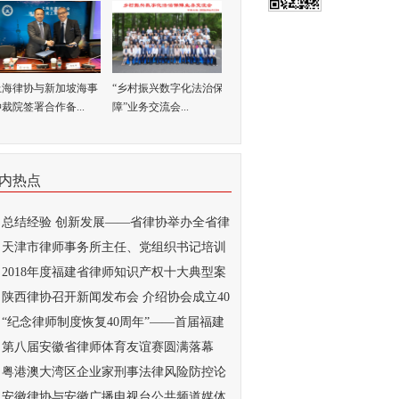
上海律协与新加坡海事
“乡村振兴数字化法治保
裁院签署合作备...
障”业务交流会...
内热点
总结经验 创新发展——省律协举办全省律
..
天津市律师事务所主任、党组织书记培训
...
2018年度福建省律师知识产权十大典型案
...
陕西律协召开新闻发布会 介绍协会成立40
..
“纪念律师制度恢复40周年”——首届福建
..
第八届安徽省律师体育友谊赛圆满落幕
粤港澳大湾区企业家刑事法律风险防控论
...
安徽律协与安徽广播电视台公共频道媒体