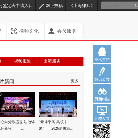
习鉴定表申请入口
网上投稿
《上海律师》
究
律师文化
会员服务
道
视频报道
出海服务
片新闻
更多
律心向党歌盛世 法治铸
“青律乘风·共筑未
启新程 —— ...
来”——2026沪川渝...