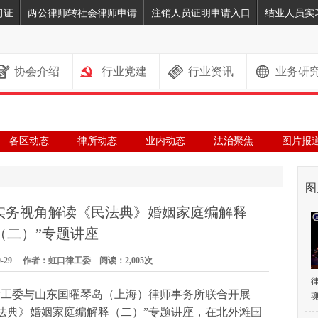
习证
两公律师转社会律师申请
注销人员证明申请入口
结业人员实
协会介绍
行业党建
行业资讯
业务研
各区动态
律所动态
业内动态
法治聚焦
图片报
图
“实务视角解读《民法典》婚姻家庭编解释
（二）”专题讲座
0-29 作者：虹口律工委 阅读：2,005次
口律工委与山东国曜琴岛（上海）律师事务所联合开展
魂
民法典》婚姻家庭编解释（二）”专题讲座，在北外滩国