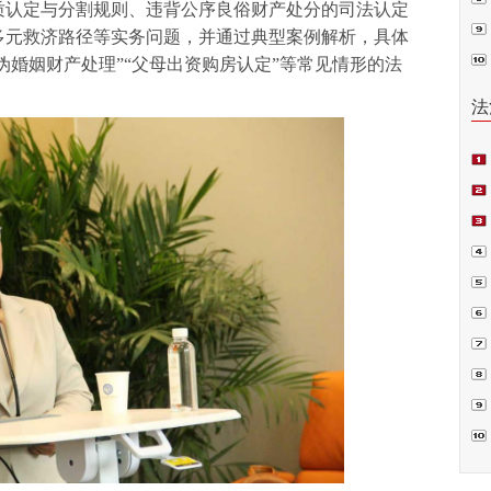
质认定与分割规则、违背公序良俗财产处分的司法认定
普法
多元救济路径等实务问题，并通过典型案例解析，具体
伪婚姻财产处理
”
“父母出资购房认定
”
等常见情形的法
法
项
偿案
裁.
判
书
囚”