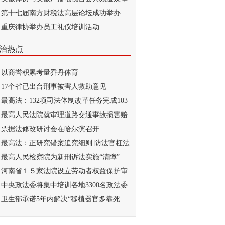
...
第十七届南方财税法高层论坛成功举办
重庆律协举办员工礼仪培训活动
治热点
以商誉积累考量乔丹体育
17个省已出台刑事被害人救助意见
最高法：132项司法体制改革任务完成103
最高人民法院就审理道路交通事故损害赔
...
票据法修改研讨会在哈尔滨召开
最高法：正研究错案追究细则 防法官枉法
..
最高人民检察院为新刑诉法实施“清障”
河南省１５家法院设立劳动者权益保护审
庭
中央政法委将集中培训各地3300名政法委
记
卫生部承诺5年内解决“移植器官多靠死
...