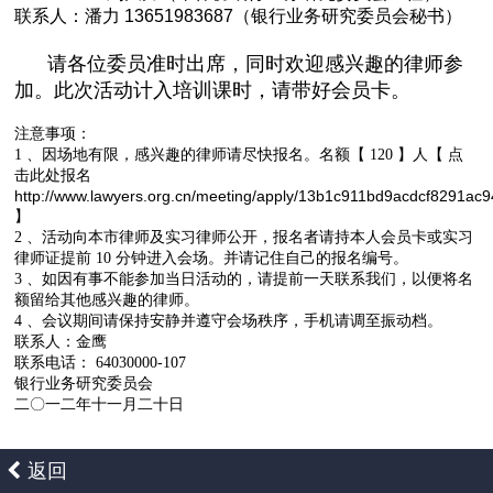
联系人：潘力 13651983687（银行业务研究委员会秘书）
请各位委员准时出席，同时欢迎感兴趣的律师参
加。此次活动计入培训课时，请带好会员卡。
注意事项：
、因场地有限，感兴趣的律师请尽快报名。名额【
】人【
点
1
120
击此处报名
http://www.lawyers.org.cn/meeting/apply/13b1c911bd9acdcf8291ac
】
、活动向本市律师及实习律师公开，报名者请持本人会员卡或实习
2
律师证提前
分钟进入会场。并请记住自己的报名编号。
10
、如因有事不能参加当日活动的，请提前一天联系我们，以便将名
3
额留给其他感兴趣的律师。
、会议期间请保持安静并遵守会场秩序，手机请调至振动档。
4
联系人：金鹰
联系电话：
64030000-107
银行业务研究委员会
二〇一二年十一月二十日
返回