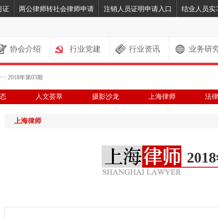
习证
两公律师转社会律师申请
注销人员证明申请入口
结业人员实
协会介绍
行业党建
行业资讯
业务研
>>
2018年第03期
态
人文荟萃
摄影沙龙
上海律师
法
上海律师
201