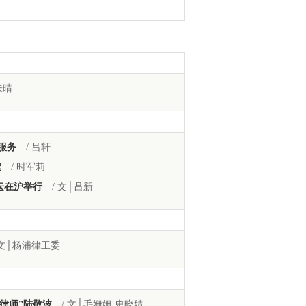
朱晴
服务
/ 吕轩
絮
/ 时军莉
坛在沪举行
/ 文│吕新
 文│杨浦律工委
律师”陆敬波
/ 文│毛姗姗 史晓婧