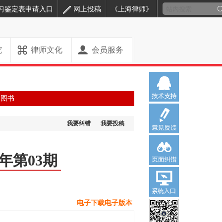
习鉴定表申请入口
网上投稿
《上海律师》
究
律师文化
会员服务
律图书
我要纠错
我要投稿
8年第03期
电子下载电子版本