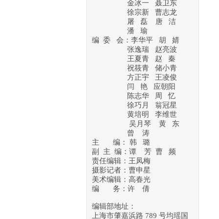
金冰一 聂卫东
徐宗新
曹志龙
屠 磊 唐 洁
潘 瑜
编 委 会：李华平 胡 婧
张逸瑞 赵亮波
王夏青 赵 秦
祝筱青 储小青
方正宇 王凌俊
闫 艳 应朝阳
陈志华 周 忆
徐巧月 翁冠星
黄培明
李维世
吴月琴
黄 东
曾 涛
主 编： 韩 璐
副 主 编：谭 芳 曹 频
责任编辑：王凤梅
摄影记者：曹申星
美术编辑：高春光
编 务：许 倩
编辑部地址：
上海市肇嘉浜路 789 号均瑶国