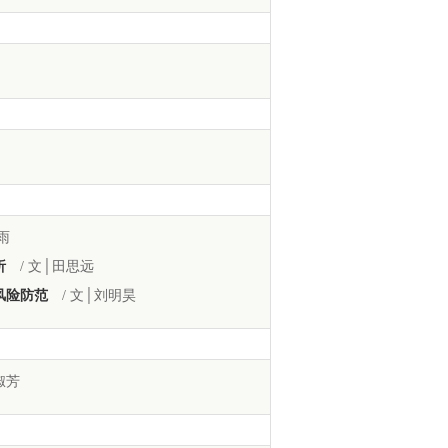
雨
析
/ 文│田思远
风险防范
/ 文│刘明昊
淑芳