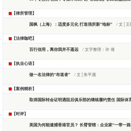
【律所管理】
国枫（上海）：适度多元化 打造强所新“地标”
/ 文│王
【法律咖吧】
百行信用，离你我并不遥远
/ 文字整理：许 倩
【执业心语】
做一名法律的“布道者”
/ 文│朱平晟
【案例精析】
取得国际转会证明遇阻后俱乐部的继续履约责任 国际体
【时评】
美国为何能逮捕香港官员？ 长臂管辖：企业家“一带一路