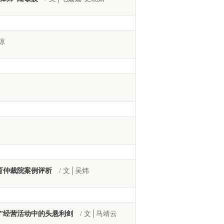
琼
育仲裁院案例评析
/ 文│吴炜
”经营活动中的头悬利剑
/ 文│马靖云