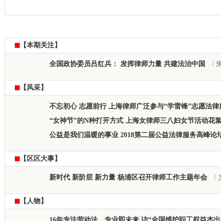
【本期关注】
全国政协委员吕红兵： 发挥律师力量 共建法治中国
/ 
【风采】
不忘初心 志愿前行 上海律师广泛参与“学雷锋”志愿法律
“女神节”的N种打开方式 上海女律师三八妇女节活动花
公益是我们温暖的事业 2018第二届公益法律服务高峰论
【区区大事】
新时代 新阶层 新力量 杨浦区召开律师工作主题年会
/
【人物】
16年专注劳动法，专业即未来 访“全国维护职工权益杰出