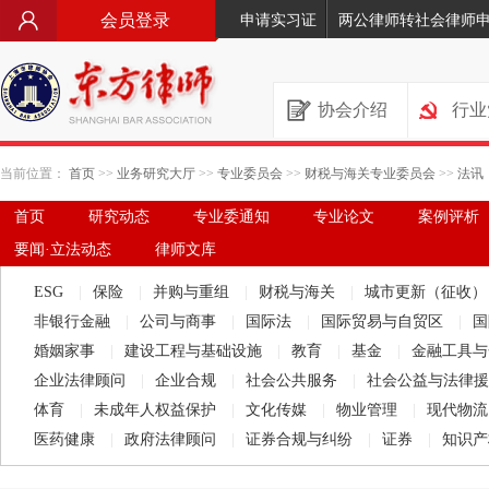
会员登录
申请实习证
两公律师转社会律师
协会介绍
行业
当前位置：
首页
>>
业务研究大厅
>>
专业委员会
>>
财税与海关专业委员会
>>
法讯
首页
研究动态
专业委通知
专业论文
案例评析
要闻·立法动态
律师文库
ESG
|
保险
|
并购与重组
|
财税与海关
|
城市更新（征收
非银行金融
|
公司与商事
|
国际法
|
国际贸易与自贸区
|
国
婚姻家事
|
建设工程与基础设施
|
教育
|
基金
|
金融工具
企业法律顾问
|
企业合规
|
社会公共服务
|
社会公益与法律
体育
|
未成年人权益保护
|
文化传媒
|
物业管理
|
现代物
医药健康
|
政府法律顾问
|
证券合规与纠纷
|
证券
|
知识