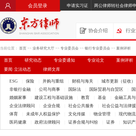
会员登录
申请实习证
两公律师转社会律师
协会介绍
行业
当前位置：
首页
>>
业务研究大厅
>>
专业委员会
>>
银行专业委员会
>>
案例评析
首页
研究动态
专业委通知
专业论文
案例评析
要闻·立法动态
律师文库
ESG
|
保险
|
并购与重组
|
财税与海关
|
城市更新（征收
非银行金融
|
公司与商事
|
国际法
|
国际贸易与自贸区
|
国
婚姻家事
|
建设工程与基础设施
|
教育
|
基金
|
金融工具
企业法律顾问
|
企业合规
|
社会公共服务
|
社会公益与法律
体育
|
未成年人权益保护
|
文化传媒
|
物业管理
|
现代物
医药健康
|
政府法律顾问
|
证券合规与纠纷
|
证券
|
知识